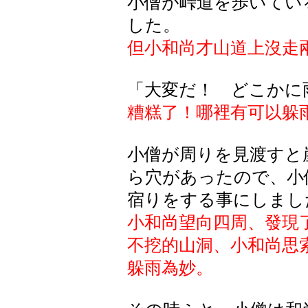
小僧が峠道を歩いてい
した。
但小和尚才山道上沒走
「大変だ！ どこかに
糟糕了！哪裡有可以躲
小僧が周りを見渡すと
ら穴があったので、小
宿りをする事にしまし
小和尚望向四周、發現
不挖的山洞、小和尚思
躲雨為妙。