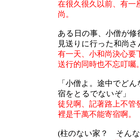
在很久很久以前、有一
尚。
ある日の事、小僧が修
見送りに行った和尚さ
有一天、小和尚決心要
送行的同時也不忘叮囑
「小僧よ。途中でどん
宿をとるでないぞ」
徒兒啊、記著路上不管
裡是千萬不能寄宿啊。
(柱のない家？ そん