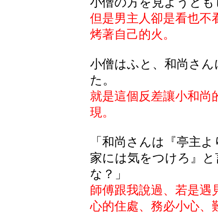
小僧の方を見ようとも
但是男主人卻是看也不
烤著自己的火。
小僧はふと、和尚さん
た。
就是這個反差讓小和尚
現。
「和尚さんは『亭主よ
家には気をつけろ』と
な？」
師傅跟我說過、若是遇
心的住處、務必小心、