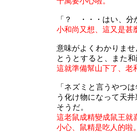
千萬要小心啦。
「？ ・・・はい、分
小和尚又想、這又是甚
意味がよくわかりませ
とうとすると、また和
這就準備幫山下了、老
「ネズミと言うやつは
う化け物になって天井
そうだ。
這老鼠成精變成鼠王就
小心、鼠精是吃人的啦