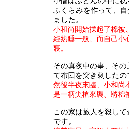
小僧はふとんの中に枕
ふくらみを作って、自
ました。
小和尚開始揉起了棉被
經熟睡一般、而自己小
寢。
その真夜中の事、その
て布団を突き刺したの
然後半夜來臨、小和尚
是一柄尖槍來襲、將棉
この家は旅人を殺して
です。