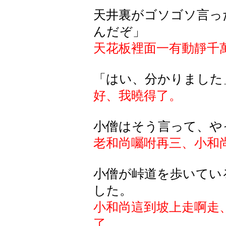
天井裏がゴソゴソ言っ
んだぞ」
天花板裡面一有動靜千
「はい、分かりました
好、我曉得了。
小僧はそう言って、や
老和尚囑咐再三、小和
小僧が峠道を歩いてい
した。
小和尚這到坡上走啊走
了。