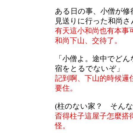
ある日の事、小僧が修
見送りに行った和尚さ
有天這小和尚也有本事
和尚下山、交待了。
「小僧よ。途中でどん
宿をとるでないぞ」
記到啊、下山的時候邏
要住。
(柱のない家？ そん
㫘得柱子這屋子怎麼搭
怪。