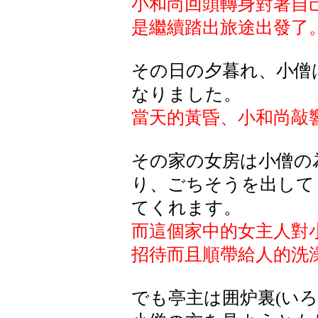
小和尚回頭轉身對著自
是繼續踏出旅途出發了
その日の夕暮れ、小僧
なりました。
當天的黃昏、小和尚敲
その家の女房は小僧の
り、ごちそうを出して
てくれます。
而這個家中的女主人對
招待而且順帶給人的洗
でも亭主は囲炉裏(い