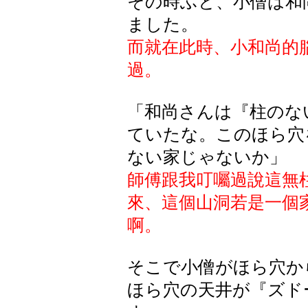
その時ふと、小僧は和
ました。
而就在此時、小和尚的
過。
「和尚さんは『柱のな
ていたな。このほら穴
ない家じゃないか」
師傅跟我叮囑過說這無
來、這個山洞若是一個
啊。
そこで小僧がほら穴か
ほら穴の天井が『ズド