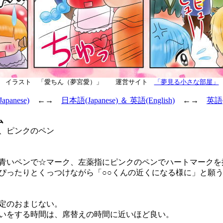
イラスト 「愛ちん（夢宮愛）」 運営サイト
「夢見る小さな部屋」
panese)
←→
日本語(Japanese) ＆ 英語(English)
←→
英語(E
ム
、ピンクのペン
いペンで☆マーク、左薬指にピンクのペンでハートマークを
ぴったりとくっつけながら「○○くんの近くになる様に」と願
定のおまじない。
をする時間は、席替えの時間に近いほど良い。