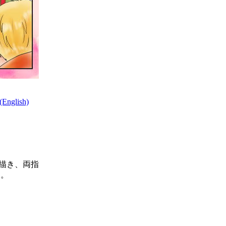
nglish)
描き、両指
う。