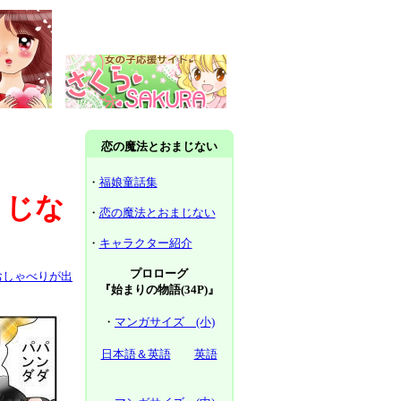
恋の魔法とおまじない
・
福娘童話集
まじな
・
恋の魔法とおまじない
・
キャラクター紹介
プロローグ
おしゃべりが出
『始まりの物語(34P)』
・
マンガサイズ (小)
日本語＆英語
英語