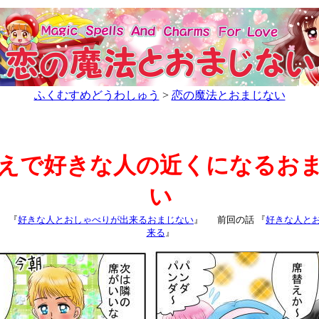
ふくむすめどうわしゅう
>
恋の魔法とおまじない
えで好きな人の近くになるお
い
 『
好きな人とおしゃべりが出来るおまじない
』
前回の話 『
好きな人と
来る
』