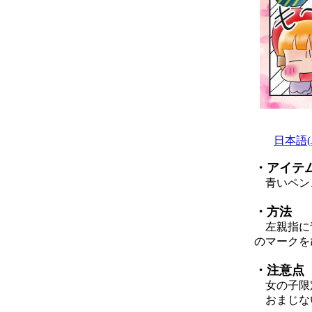
日本語(Ja
・アイテ
青いペン
・方法
左親指に青
のマークを
・注意点
女の子限
おまじない