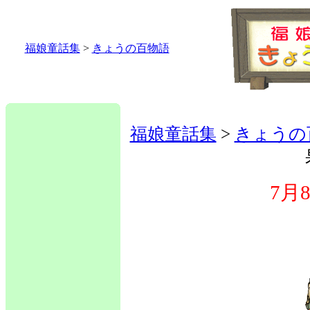
福娘童話集
>
きょうの百物語
福娘童話集
>
きょうの
7月