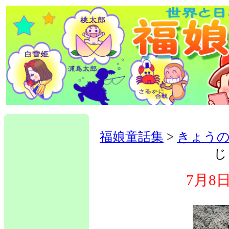
福娘童話集
>
きょうの
じ
7月8