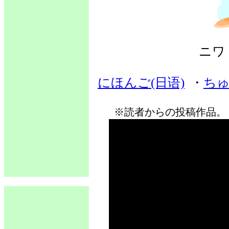
ニワ
にほんご(日语)
・
ちゅ
※読者からの投稿作品。