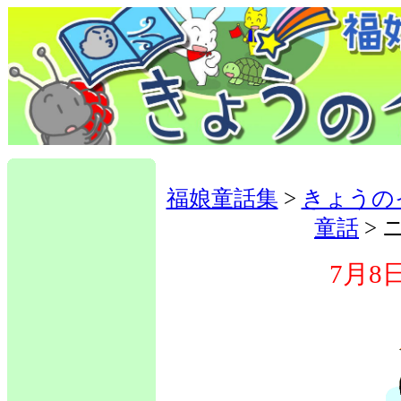
福娘童話集
>
きょうの
童話
> 
7月8