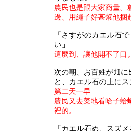
農民也是跟大家商量、
邊、用繩子好甚幫他捆
「さすがのカエル石で
い」
這麼到、讓他開不了口
次の朝、お百姓が畑に
と、カエル石の上にス
第二天一早
農民又去菜地看哈子蛤
裡的。
「カエル石め、スズメ