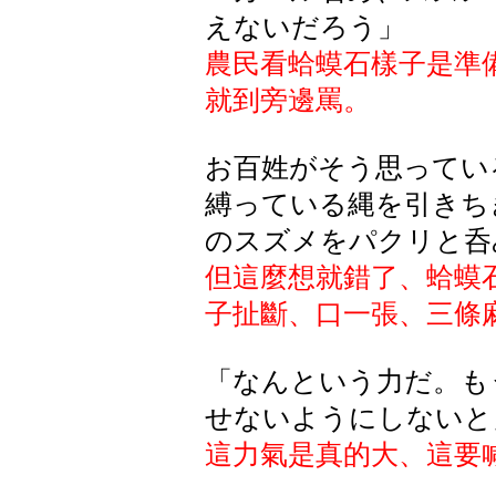
えないだろう」
農民看蛤蟆石樣子是準
就到旁邊罵。
お百姓がそう思ってい
縛っている縄を引きち
のスズメをパクリと呑
但這麼想就錯了、蛤蟆
子扯斷、口一張、三條
「なんという力だ。も
せないようにしないと
這力氣是真的大、這要