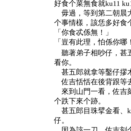
好食个菜無食就ku11 k
毋過，等到第二朝晨大
个事情樣，該恁多好食
「你食忒係無！」
「豈有此理，怕係你哪
聽著弟子相吵仔，甚五
看你。
甚五郎就拿等鑿仔摎
佐吉恬恬在後背跟等
來到山門一看，佐吉刻
个跌下來个跡。
甚五郎目珠擘金看、k
仔。
因為該一刀，佐吉刻个