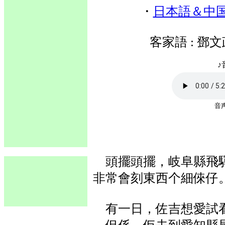
・
日本語＆中
客家語 :
鄧文政(
♪
音
頭擺頭擺，岐阜縣飛驒
非常會刻東西个細倈仔
有一日，佐吉想愛試看