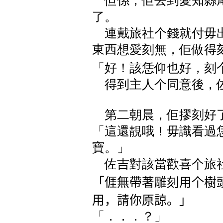
但係，佢去到愛知縣尾
了。
連戴旅社个錢就付毋出
東西想愛刻無，佢做得
「好！該恁仰也好，刻
得到主人个同意後，
第二朝晨，佢摎刻好了
「這還靚哦！毋識看過
寶。」
佐吉對該當歡喜个旅
「𠊎無帶著雕刻用个
用，請你原諒。」
「．．．？」