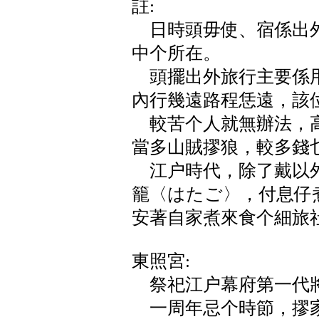
註:
日時頭毋使、宿係出外
中个所在。
頭擺出外旅行主要係用
內行幾遠路程恁遠，該
較苦个人就無辦法，高
當多山賊摎狼，較多錢
江户時代，除了戴以外
籠〈はたご〉，付息仔
安著自家煮來食个細旅
東照宮:
祭祀江户幕府第一代
一周年忌个時節，摎家