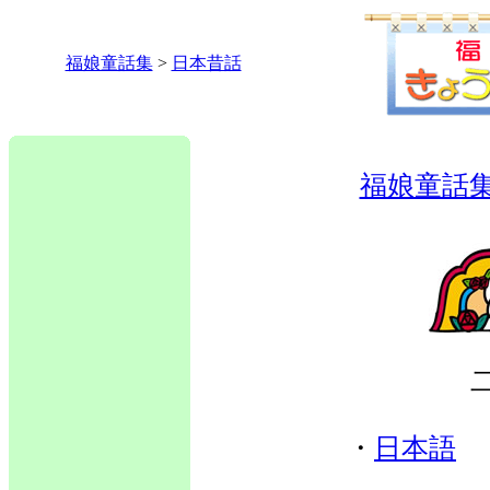
福娘童話集
>
日本昔話
福娘童話
・
日本語