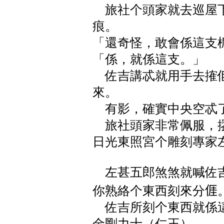
旅社个頭家就去巡屋下
痕。
「還奇怪，敢會係這支
「係，就係這支。」
佐吉講忒就用手去搉佢，楯
來。
有影，確實中央空忒
旅社頭家非常佩服，摎
日光東照宮个雕刻專家
左甚五郎煞煞就喊佐吉
你熟絡个東西刻來分𠊎
佐吉所刻个東西就係這
金剛力士（仁王）。