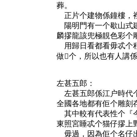
葬。
正片个建物係鐘樓，
陽明門有一个歇山式建
麟摎龍該兜極靚色彩个
用歸日看都看毋忒个程
做个，所以也有人講
左甚五郎：
左甚五郎係江户時代个
全國各地都有佢个雕刻
其中較有代表性个『今
東照宮睡忒个猫仔摎上
毋過，因為佢个名仔出