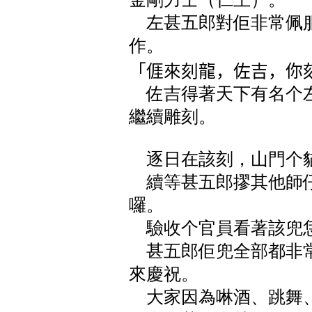
左甚五郎對佢非常佩服
作。
「𠊎來刻龍，佐吉，你
佐吉得著天下有名个左
繼續雕刻。
逐日在該刻，山門个
續等甚五郎摎其他師仔
囉。
驗收个官員看著該兜恁
甚五郎佢兜全部都非常
來慶祝。
大家因為啉酒、跳舞、