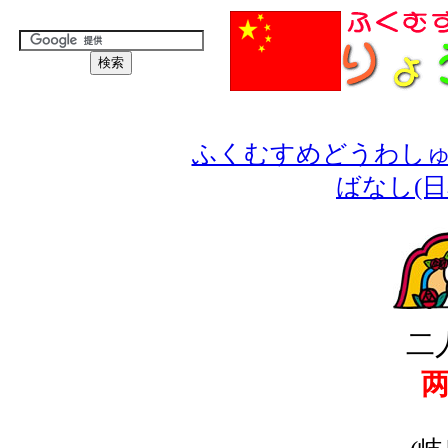
ふくむすめどうわしゅ
ばなし(日
二