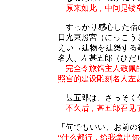
原来如此，中间是镂
すっかり感心した宿
日光東照宮（にっこう
えい→建物を建築する
名人、左甚五郎（ひだ
完全令旅馆主人敬佩
照宫的建设雕刻名人左
甚五郎は、さっそく
不久后，甚五郎召见
「何でもいい、お前の
“什么都行，给我拿出你