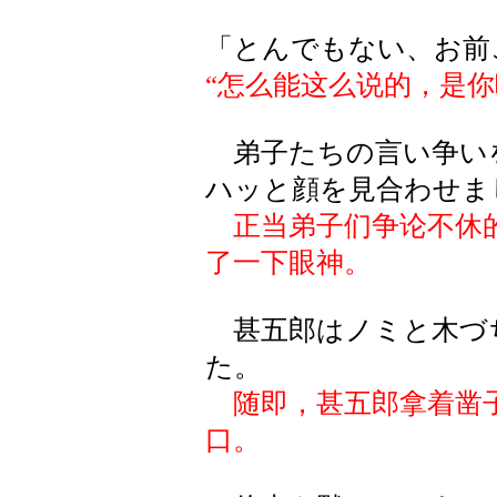
「とんでもない、お前
“怎么能这么说的，是你
弟子たちの言い争い
ハッと顔を見合わせま
正当弟子们争论不休
了一下眼神。
甚五郎はノミと木づ
た。
随即，甚五郎拿着凿
口。