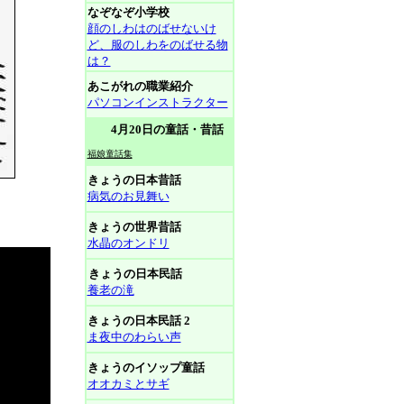
なぞなぞ小学校
顔のしわはのばせないけ
ど、服のしわをのばせる物
は？
あこがれの職業紹介
パソコンインストラクター
4月20日の童話・昔話
福娘童話集
きょうの日本昔話
病気のお見舞い
きょうの世界昔話
水晶のオンドリ
きょうの日本民話
養老の滝
きょうの日本民話 2
ま夜中のわらい声
きょうのイソップ童話
オオカミとサギ