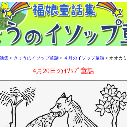
話集
>
きょうのイソップ童話
>
４月のイソップ童話
> オオカ
4月20日のｲｿｯﾌﾟ童話