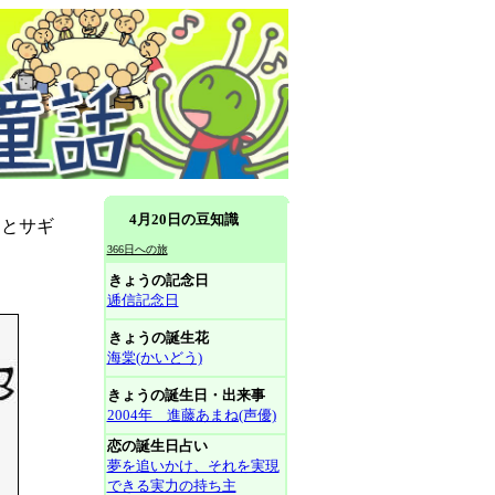
4月20日の豆知識
ミとサギ
366日への旅
きょうの記念日
逓信記念日
きょうの誕生花
海棠(かいどう)
きょうの誕生日・出来事
2004年 進藤あまね(声優)
恋の誕生日占い
夢を追いかけ、それを実現
できる実力の持ち主