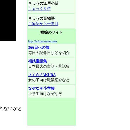
きょうの江戸小話
しゃっくり侍
きょうの百物語
百物語から一年目
福娘のサイト
http://hukumusume.com
366日への旅
毎日の記念日などを紹介
福娘童話集
日本最大の童話・昔話集
さくら SAKURA
女の子向け職業紹介など
なぞなぞ小学校
小学生向けなぞなぞ
れないかと