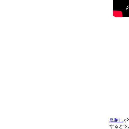
鳥刺し
が
するとツル