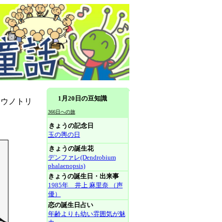
1月20日の豆知識
コウノトリ
366日への旅
きょうの記念日
玉の輿の日
きょうの誕生花
デンファレ(Dendrobium
phalaenopsis)
きょうの誕生日・出来事
1985年 井上 麻里奈 （声
優）
恋の誕生日占い
年齢よりも幼い雰囲気が魅