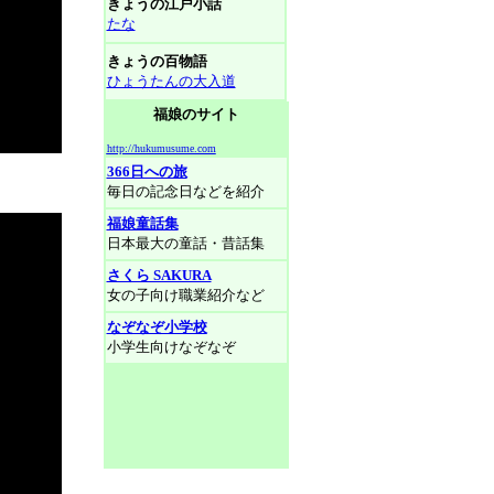
きょうの江戸小話
たな
きょうの百物語
ひょうたんの大入道
福娘のサイト
http://hukumusume.com
366日への旅
毎日の記念日などを紹介
福娘童話集
日本最大の童話・昔話集
さくら SAKURA
女の子向け職業紹介など
なぞなぞ小学校
小学生向けなぞなぞ