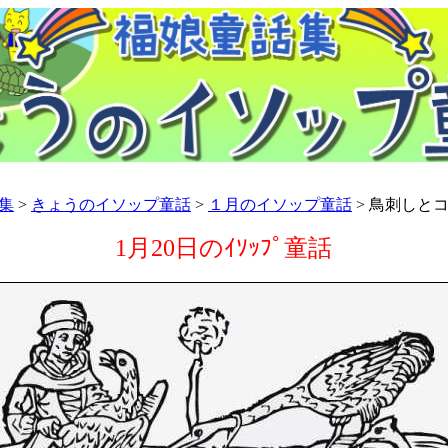
集
>
きょうのイソップ童話
>
１月のイソップ童話
> 鳥刺しと
1月20日のｲｿｯﾌﾟ童話