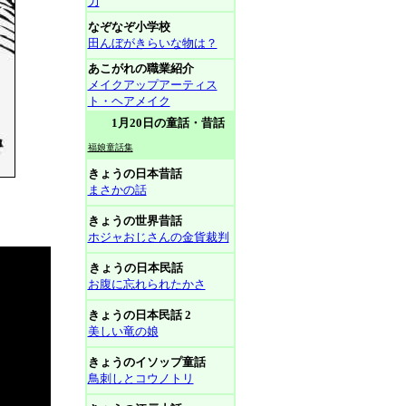
力
なぞなぞ小学校
田んぼがきらいな物は？
あこがれの職業紹介
メイクアップアーティス
ト・ヘアメイク
1月20日の童話・昔話
福娘童話集
きょうの日本昔話
まさかの話
きょうの世界昔話
ホジャおじさんの金貨裁判
きょうの日本民話
お腹に忘れられたかさ
きょうの日本民話 2
美しい竜の娘
きょうのイソップ童話
鳥刺しとコウノトリ