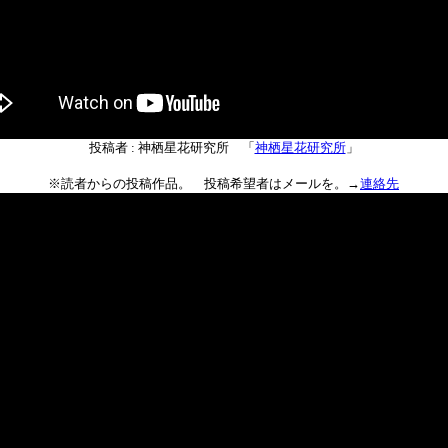
投稿者 : 神栖星花研究所 「
神栖星花研究所
」
※読者からの投稿作品。 投稿希望者はメールを。→
連絡先