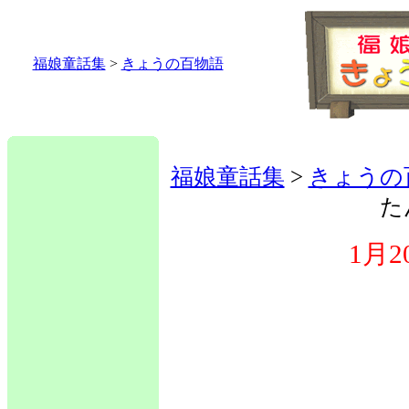
福娘童話集
>
きょうの百物語
福娘童話集
>
きょうの
た
1月