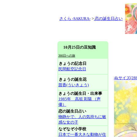
さくら -SAKURA-
>
恋の誕生日占い
10月25日の豆知識
366日への旅
きょうの記念日
民間航空記念日
4kサイズ(288
きょうの誕生花
茴香(ういきょう)
きょうの誕生日・出来事
1985年 高垣 彩陽 （声
優）
恋の誕生日占い
物静かで、人の気持ちに敏
感な女の子
なぞなぞ小学校
日本で一番大きな動物が住