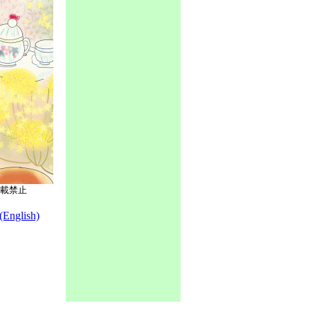
載禁止
nglish)