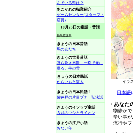
んでいる県は？
あこがれの職業紹介
ゲームセンター(スタッフ・
店員)
10月25日の童話・昔話
福娘童話集
きょうの日本昔話
馬の友だち
きょうの世界昔話
ほら吹き男爵 一晩で元に
戻る、牛の骨
きょうの日本民話
イラ
からいもと盗人
きょうの日本民話 2
日本語(Ja
紫井戸の片目ブナ 弘法話
・あなた
きょうのイソップ童話
物静かで
３頭のウシとライオン
辛い事があ
きょうの江戸小話
流行やファ
おない年