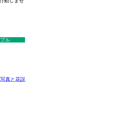
行動しませ
プル
花写真と花説