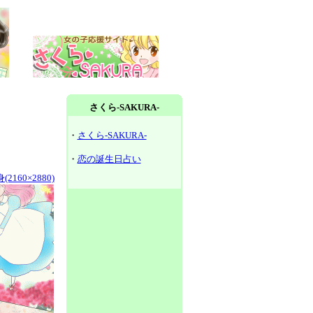
さくら-SAKURA-
・
さくら-SAKURA-
・
恋の誕生日占い
2160×2880)