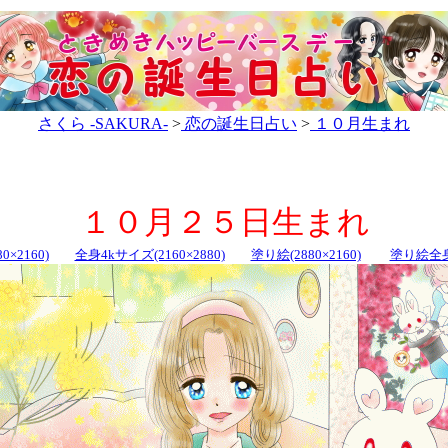
さくら -SAKURA-
>
恋の誕生日占い
>
１０月生まれ
１０月２５日生まれ
0×2160)
全身4kサイズ(2160×2880)
塗り絵(2880×2160)
塗り絵全身(