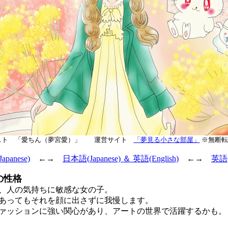
スト 「愛ちん（夢宮愛）」 運営サイト
「夢見る小さな部屋」
※無断転
panese)
←→
日本語(Japanese) ＆ 英語(English)
←→
英語(E
の性格
、人の気持ちに敏感な女の子。
ってもそれを顔に出さずに我慢します。
ッションに強い関心があり、アートの世界で活躍するかも。