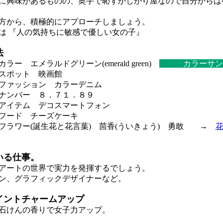
興味があるものの、奥手で恥ずかしがり屋なので自分からは
から、積極的にアプローチしましょう。
 『人の気持ちに敏感で優しい女の子』
法
ー エメラルドグリーン(emerald green)
カラーサン
スポット 映画館
ファッション カラーデニム
ナンバー ８．７１．８９
アイテム デコスマートフォン
フード チーズケーキ
ラワー(誕生花と花言葉) 茴香(ういきょう) 勇敢 →
いる仕事。
ートの世界で実力を発揮するでしょう。
ン、グラフィックデザイナーなど。
イントチャームアップ
石けんの香りで女子力アップ。