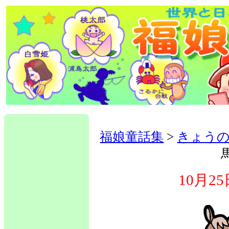
福娘童話集
>
きょう
10月2