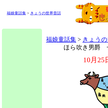
福娘童話集
>
きょうの世界昔話
福娘童話集
>
きょうの
ほら吹き男爵 
10月2