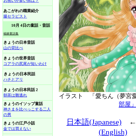
お祝いが多い県は？
あこがれの職業紹介
腸セラピスト
10月 4日の童話・昔話
福娘童話集
きょうの日本昔話
山の背比べ
きょうの世界昔話
コアラの尻尾が短いわけ
きょうの日本民話
ハチとアリ
きょうの日本民話 2
イラスト 「愛ちん（夢
朝茶は難逃れ
部屋
きょうのイソップ童話
神さまを比べっこする二人
の男
日本語(Japanese)
きょうの江戸小話
金では買えない
(English)