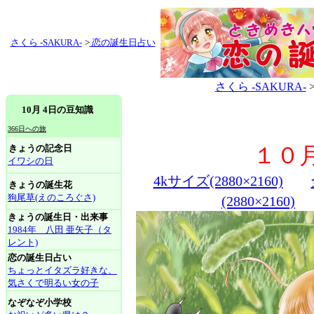
さくら -SAKURA-
>
恋の誕生日占い
さくら -SAKURA-
10月 4日の豆知識
366日への旅
きょうの記念日
１０
イワシの日
4kサイズ(2880×2160)
きょうの誕生花
狗尾草(えのころぐさ)
(2880×2160)
きょうの誕生日・出来事
1984年 八田 亜矢子（タ
レント)
恋の誕生日占い
ちょっとイタズラ好きな、
気さくで明るい女の子
なぞなぞ小学校