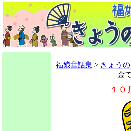
福娘童話集
>
きょうの
金
１０