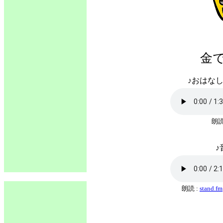
金
♪おはなし
朗読
♪
朗読 :
stand.fm