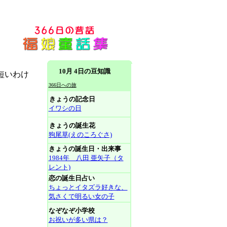
10月 4日の豆知識
短いわけ
366日への旅
きょうの記念日
イワシの日
きょうの誕生花
狗尾草(えのころぐさ)
きょうの誕生日・出来事
1984年 八田 亜矢子（タ
レント)
恋の誕生日占い
ちょっとイタズラ好きな、
気さくで明るい女の子
なぞなぞ小学校
お祝いが多い県は？