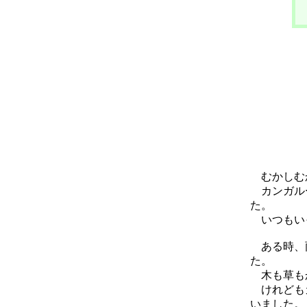
むかしむ
カンガルー
た。
いつもい
ある時、雨
た。
木も草もか
けれどもカ
いました。