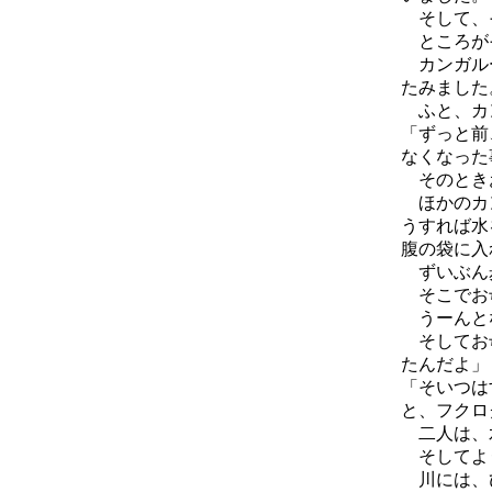
そして、
ところがそ
カンガルー
たみました
ふと、カ
「ずっと前
なくなった
そのときお
ほかのカン
うすれば水
腹の袋に入
ずいぶん歩
そこでお母
うーんとな
そしてお母
たんだよ」
「そいつは
と、フクロ
二人は、
そしてよ
川には、