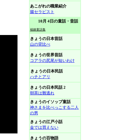
あこがれの職業紹介
腸セラピスト
10月 4日の童話・昔話
福娘童話集
きょうの日本昔話
山の背比べ
きょうの世界昔話
コアラの尻尾が短いわけ
きょうの日本民話
ハチとアリ
きょうの日本民話 2
朝茶は難逃れ
きょうのイソップ童話
神さまを比べっこする二人
の男
きょうの江戸小話
金では買えない
きょうの百物語