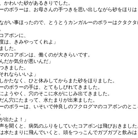
、かわいた砂があるきりでした。
のボラーは、お母さんの手つきを思い出しながら砂をほりは
がい事ほったので、とうとうカンガルーのボラーはクタクタ
。
コアボンに、
度は、きみやってくれよ」
ました。
のコアボンは、働くのが大きらいです。
んだか気分が悪いんだ」
つきました。
それならいいよ」
かたなく、ひと休みしてからまた砂をほりました。
のボラーの手は、とてもしびれてきました。
ようやく、穴のそこに水がにじみ出てきました。
ん穴にたまって、水たまりが出来ました。
のボラーは、いそいで仲良しのフクログマのコアボンのとこ
。
が出たよ！」
を聞くと、病気のふりをしていたコアボンは飛びおきました
水たまりに飛んでいくと、頭をつっこんでガブガブと飲みは