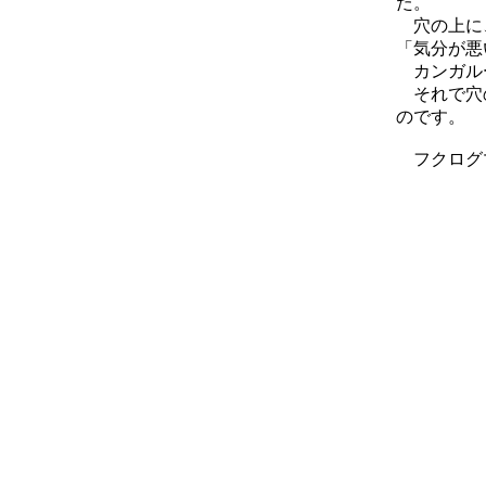
た。
穴の上に、
「気分が悪
カンガルー
それで穴の
のです。
フクログマ