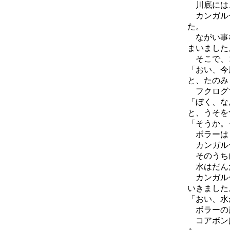
川底には
カンガルー
た。
ながい事な
まいました
そこで、
「おい、今
と、たのみ
フクログマ
「ぼく、な
と、うそを
「そうか。
ボラーはし
カンガルー
そのうちに
水はだんだ
カンガルー
いきました
「おい、水
ボラーの声
コアボンは