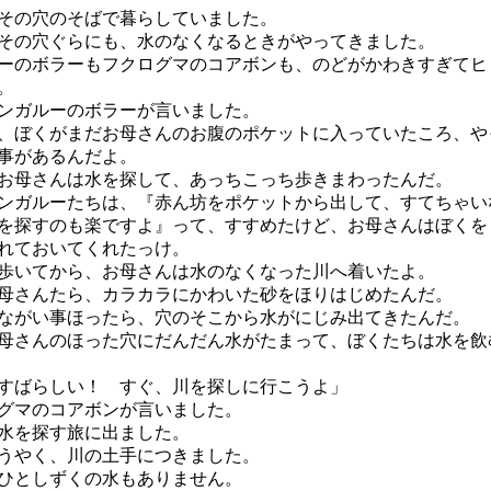
その穴のそばで暮らしていました。
の穴ぐらにも、水のなくなるときがやってきました。
のボラーもフクログマのコアボンも、のどがかわきすぎてヒ
。
ンガルーのボラーが言いました。
、ぼくがまだお母さんのお腹のポケットに入っていたころ、や
事があるんだよ。
母さんは水を探して、あっちこっち歩きまわったんだ。
ガルーたちは、『赤ん坊をポケットから出して、すてちゃい
を探すのも楽ですよ』って、すすめたけど、お母さんはぼくを
れておいてくれたっけ。
いてから、お母さんは水のなくなった川へ着いたよ。
さんたら、カラカラにかわいた砂をほりはじめたんだ。
がい事ほったら、穴のそこから水がにじみ出てきたんだ。
さんのほった穴にだんだん水がたまって、ぼくたちは水を飲
すばらしい！ すぐ、川を探しに行こうよ」
グマのコアボンが言いました。
水を探す旅に出ました。
うやく、川の土手につきました。
ひとしずくの水もありません。