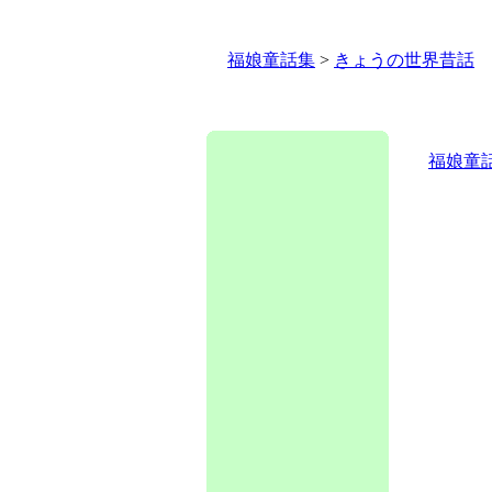
福娘童話集
>
きょうの世界昔話
福娘童