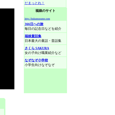
だまっとれ！
福娘のサイト
http://hukumusume.com
366日への旅
毎日の記念日などを紹介
福娘童話集
日本最大の童話・昔話集
さくら SAKURA
女の子向け職業紹介など
なぞなぞ小学校
小学生向けなぞなぞ