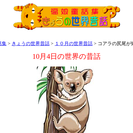
話集
>
きょうの世界昔話
>
１０月の世界昔話
> コアラの尻尾が
10月4日の世界の昔話