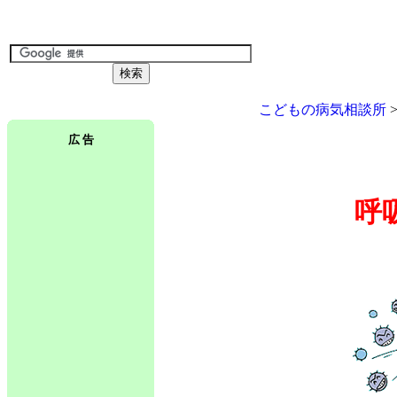
こどもの病気相談所
広 告
呼