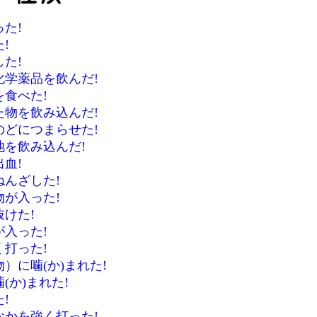
た!
!
た!
化学薬品を飲んだ!
を食べた!
た物を飲み込んだ!
のどにつまらせた!
電池を飲み込んだ!
血!
ねんざした!
物が入った!
けた!
が入った!
く打った!
）に噛(か)まれた!
(か)まれた!
!
なかを強く打った!