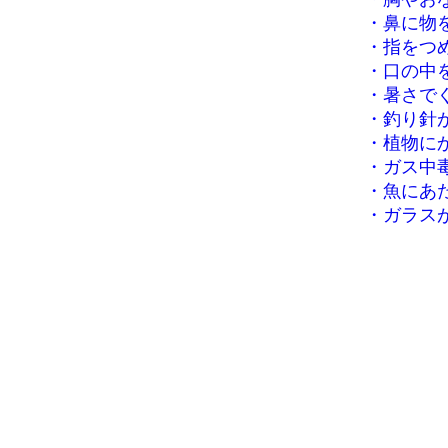
・
鼻に物
・
指をつ
・
口の中
・
暑さで
・
釣り針が
・
植物に
・
ガス中
・
魚にあた
・
ガラスが