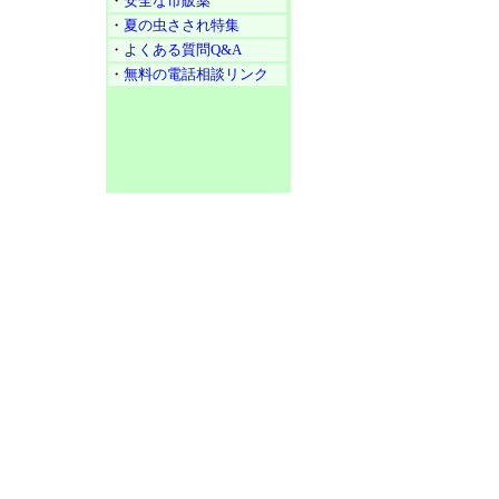
・
安全な市販薬
・
夏の虫さされ特集
・
よくある質問Q&A
・
無料の電話相談リンク