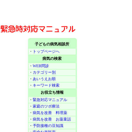
子どもの病気相談所
・
トップページへ
病気の検索
・
WEB問診
・
カテゴリー別
・
あいうえお順
・
キーワード検索
お役立ち情報
・
緊急対応マニュアル
・
家庭のツボ療法
・
病気を改善 料理薬
・
病気を改善 お薬童話
・
予防接種の豆知識