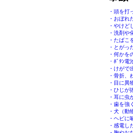
・
頭を打っ
・
おぼれた
・
やけどし
・
洗剤や
・
たばこ
・
とがっ
・
何かを
・
ﾎﾞﾀﾝ
・
けがで出
・
骨折、
・
目に異
・
ひじが抜
・
耳に虫
・
歯を強
・
犬（動物
・
ヘビに噛
・
感電した
・
胸やお