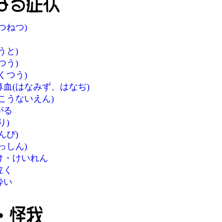
つねつ)
うと)
つう)
くつう)
鼻血(はなみず、はなぢ)
こうないえん)
がる
り)
んぴ)
っしん)
け・けいれん
泣く
酔い