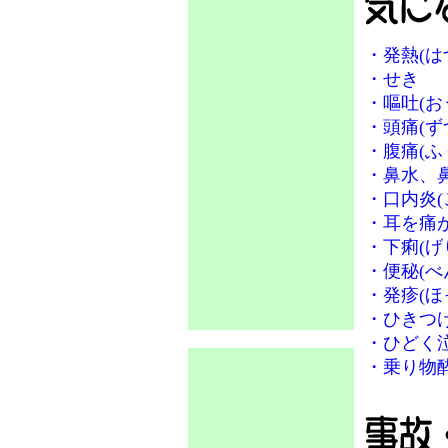
・
発熱(は
・
せき
・
嘔吐(お
・
頭痛(ず
・
腹痛(ふ
・
鼻水、
・
口内炎(
・
耳を痛
・
下痢(げ
・
便秘(べ
・
発疹(ほ
・
ひきつ
・
ひどく
・
乗り物