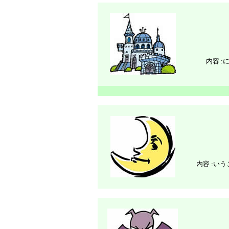
内容 :
内容 :
いう