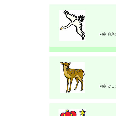
内容 :
白鳥
内容 :
かし