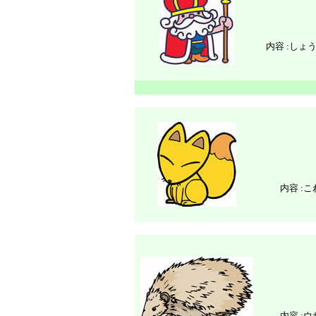
内容 :
しょ
内容 :
こ
内容 :
ウ