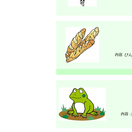
内容 :
び
内容 :