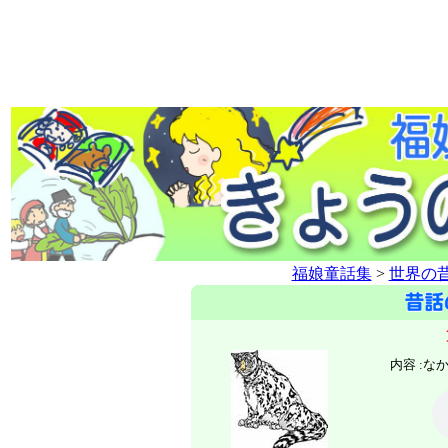
福娘童話集
>
世界の
内容 :
な