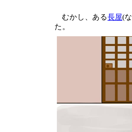
むかし、ある
長屋
(
た。