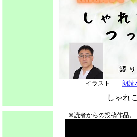
イラスト
朗読
しゃれ
※読者からの投稿作品。