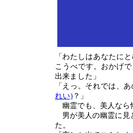
「わたしはあなたにと
こうべです。おかげで
出来ました」
「えっ。それでは、あ
れい)
？」
幽霊でも、美人なら
男が美人の幽霊に見
た。