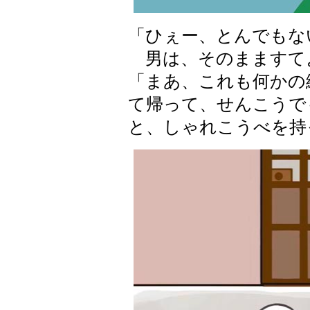
「ひぇー、とんでもな
男は、そのまますて
「まあ、これも何かの
て帰って、せんこうで
と、しゃれこうべを持