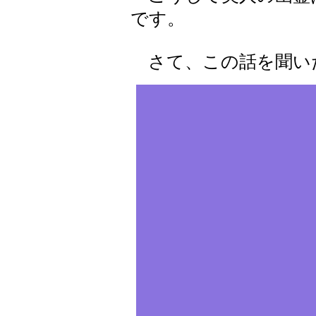
です。
さて、この話を聞い