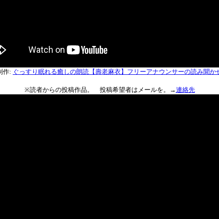
制作:
ぐっすり眠れる癒しの朗読【壽老麻衣】フリーアナウンサーの読み聞か
※読者からの投稿作品。 投稿希望者はメールを。→
連絡先