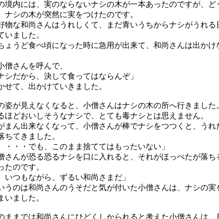
境内には、実のならないナシの木が一本あったのですが、ど
、ナシの木が突然に実をつけたのです。
物な和尚さんはうれしくて、まだ青いうちからナシがうれる
ていました。
ょうど食べ頃になった時に急用が出来て、和尚さんは出かけ
僧さんを呼んで、
ナシだから、決して食ってはならんぞ」
かせて、出かけていきました。
姿が見えなくなると、小僧さんはナシの木の所へ行きました
ほどおいしそうなナシで、とても毒ナシとは思えません。
まん出来なくなって、小僧さんが棒でナシをつつくと、うれ
落ちてきました。
。・・・でも、このまま捨ててはもったいない」
さんが恐る恐るナシを口に入れると、それがほっぺたが落ち
ったのです。
。いつもながら、ずるい和尚さまだ」
うのは和尚さんのうそだと気が付いた小僧さんは、ナシの実
まいました。
ままでは和尚さんにひどくしかられると考えた小僧さんは、