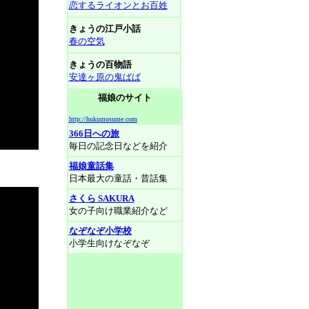
恋するライオンとお百姓
きょうの江戸小話
春の空気
きょうの百物語
安達ヶ原の鬼ばば
福娘のサイト
http://hukumusume.com
366日への旅
毎日の記念日などを紹介
福娘童話集
日本最大の童話・昔話集
さくら SAKURA
女の子向け職業紹介など
なぞなぞ小学校
小学生向けなぞなぞ