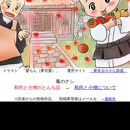
イラスト 「愛ちん（夢宮愛）」 運営サイト
「夢見る小さな部屋」
毒のナシ
和尚と小僧のとんち話
→
和尚と小僧について
※読者からの投稿作品。 投稿希望者はメールを。→
連絡先