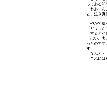
ってある和
「わあーん
と、泣き真
やがて戻っ
「どうした
すると小僧
「はい、実
ったのです
す」
「なんと・
これには和