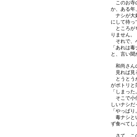
このお寺の
か、ある年
ナシが大好
にして待っ
ところがち
りません。
それで、小
「あれは毒
と、言い聞
和尚さんの
見れば見る
とうとうが
がポトリと
「しまった
そこで小僧
しいナシだ
「やっぱり
毒ナシとい
ず食べてし
さて、この