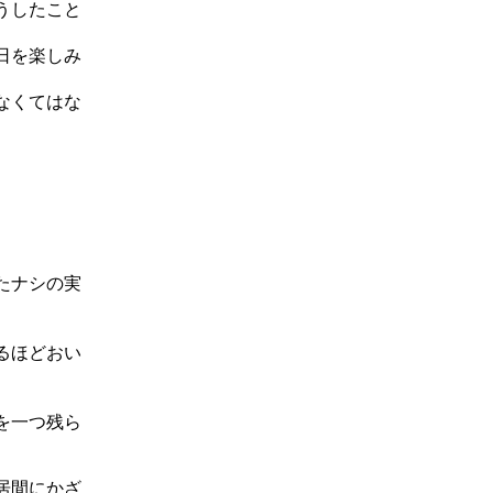
うしたこと
日を楽しみ
なくてはな
。
たナシの実
るほどおい
を一つ残ら
居間にかざ