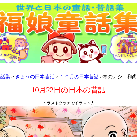
童話集
>
きょうの日本昔話
>
１０月の日本昔話
>毒のナシ 和
10月22日の日本の昔話
イラストタッチでイラスト大