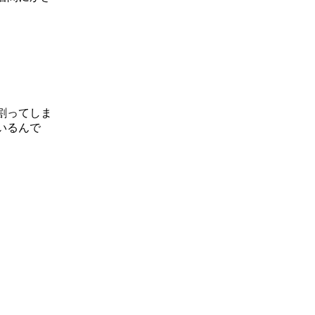
。
割ってしま
いるんで