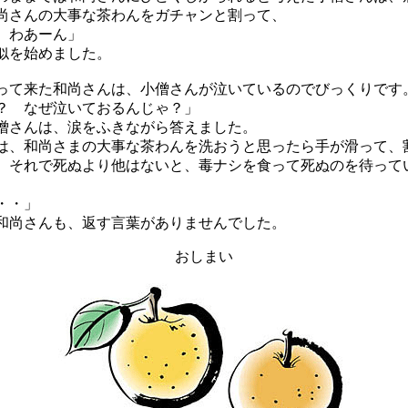
尚さんの大事な茶わんをガチャンと割って、
、わあーん」
似を始めました。
て来た和尚さんは、小僧さんが泣いているのでびっくりです
？ なぜ泣いておるんじゃ？」
さんは、涙をふきながら答えました。
は、和尚さまの大事な茶わんを洗おうと思ったら手が滑って、
。それで死ぬより他はないと、毒ナシを食って死ぬのを待って
・・」
尚さんも、返す言葉がありませんでした。
おしまい