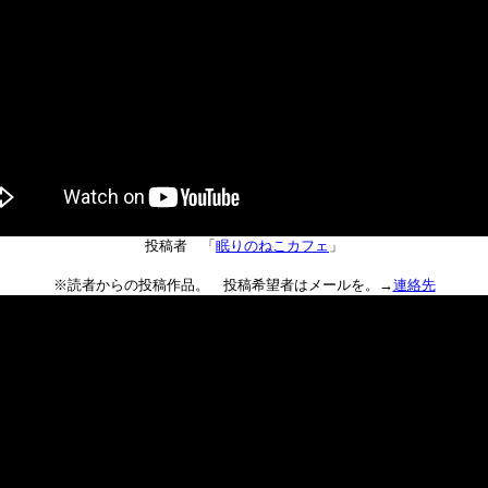
投稿者 「
眠りのねこカフェ
」
※読者からの投稿作品。 投稿希望者はメールを。→
連絡先