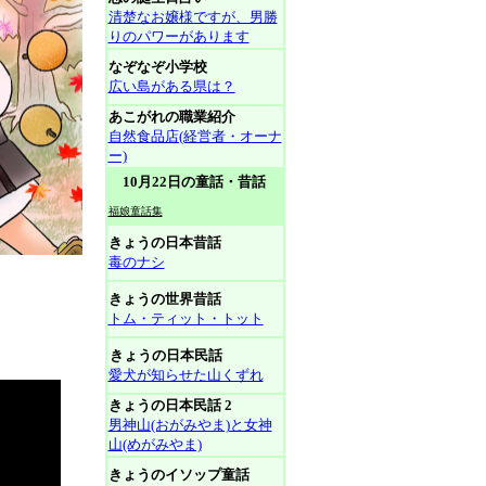
清楚なお嬢様ですが、男勝
りのパワーがあります
なぞなぞ小学校
広い島がある県は？
あこがれの職業紹介
自然食品店(経営者・オーナ
ー)
10月22日の童話・昔話
福娘童話集
きょうの日本昔話
毒のナシ
きょうの世界昔話
トム・ティット・トット
きょうの日本民話
愛犬が知らせた山くずれ
きょうの日本民話 2
男神山(おがみやま)と女神
山(めがみやま)
きょうのイソップ童話