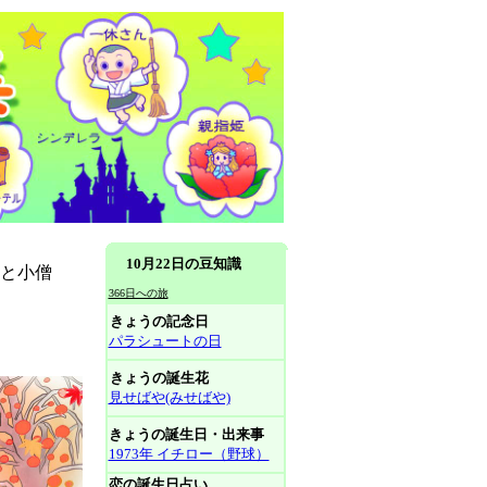
10月22日の豆知識
尚と小僧
366日への旅
きょうの記念日
パラシュートの日
きょうの誕生花
見せばや(みせばや)
きょうの誕生日・出来事
1973年 イチロー（野球）
恋の誕生日占い