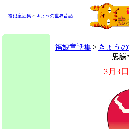
福娘童話集
>
きょうの世界昔話
福娘童話集
>
きょうの
思議
3月3