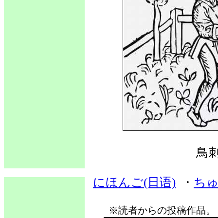
鳥
にほんご(日语)
・
ちゅ
※読者からの投稿作品。