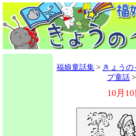
福娘童話集
>
きょうの
プ童話
10月1