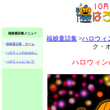
福娘童話集メニュー
福娘童話集
>
ハロウィ
・
福娘童話集 ホーム
ク・
・
ハロウィンのおはなし
ハロウィン
・
ハロウィンについて