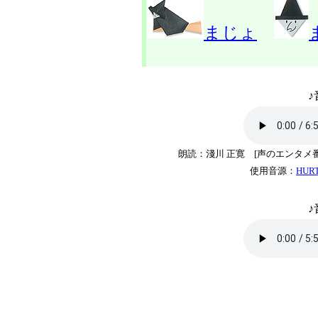
まじょ
♪
朗読：淺川 正寛 [声のエンタメ
使用音源：
HUR
♪