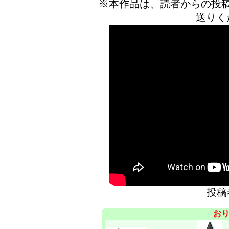
※本作品は、読者からの投
送りく
投
お