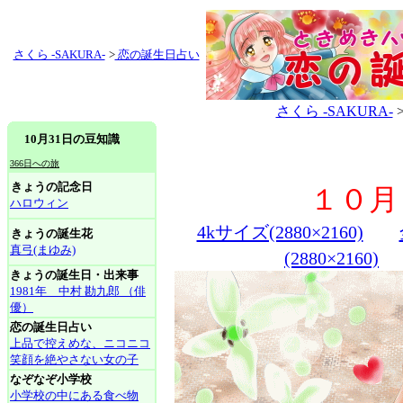
さくら -SAKURA-
>
恋の誕生日占い
さくら -SAKURA-
10月31日の豆知識
366日への旅
きょうの記念日
１０月
ハロウィン
4kサイズ(2880×2160)
きょうの誕生花
真弓(まゆみ)
(2880×2160)
きょうの誕生日・出来事
1981年 中村 勘九郎 （俳
優）
恋の誕生日占い
上品で控えめな、ニコニコ
笑顔を絶やさない女の子
なぞなぞ小学校
小学校の中にある食べ物