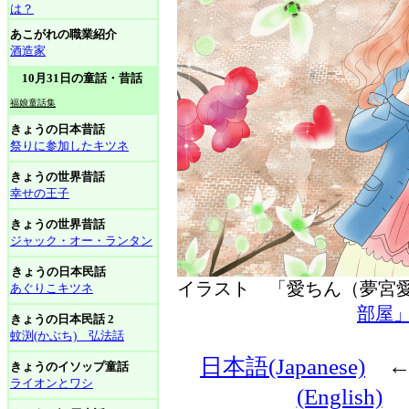
は？
あこがれの職業紹介
酒造家
10月31日の童話・昔話
福娘童話集
きょうの日本昔話
祭りに参加したキツネ
きょうの世界昔話
幸せの王子
きょうの世界昔話
ジャック・オー・ランタン
きょうの日本民話
イラスト 「愛ちん（夢
あぐりこキツネ
部屋
きょうの日本民話 2
蚊渕(かぶち) 弘法話
日本語(Japanese)
きょうのイソップ童話
ライオンとワシ
(English)