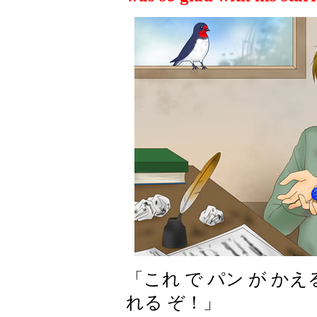
「これ で パン が か
れる ぞ！」