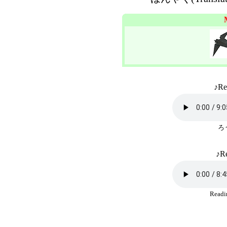
♪Re
ろ
♪Re
Read