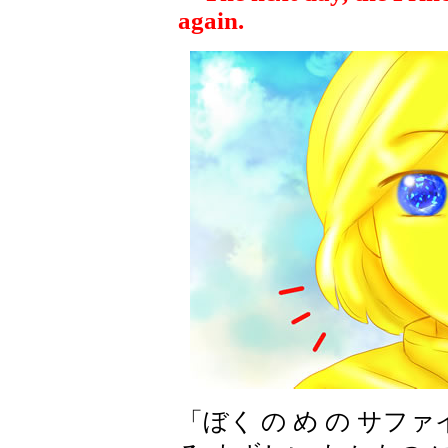
again.
「ぼく の め の サファ