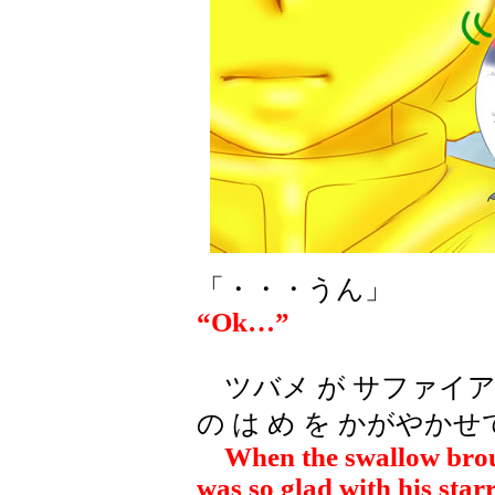
「・・・うん」
“Ok…”
ツバメ が サファイア 
の は め を かがやか
When the swallow broug
was so glad with his starr