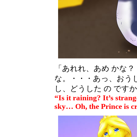
「あれれ、あめ かな？
な。・・・あっ、おうじ
し、どうした の です
“Is it raining? It’s stran
sky… Oh, the Prince is cr