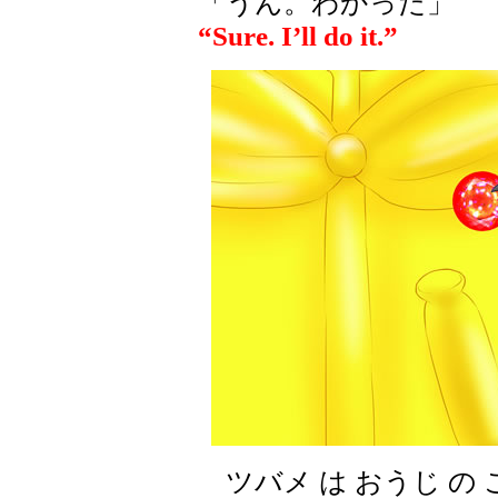
「うん。わかった」
“Sure. I’ll do it.”
ツバメ は おうじ の こ