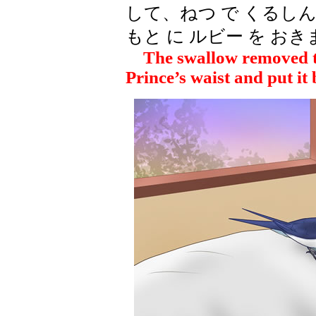
して、ねつ で くるしん
もと に ルビー を お
The swallow removed th
Prince’s waist and put it 