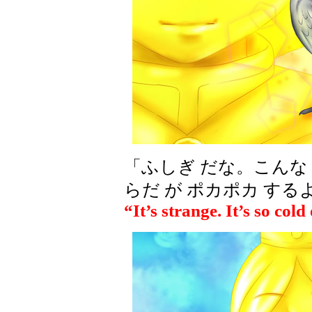
「ふしぎ だな。こんな 
らだ が ポカポカ する
“It’s strange. It’s so col