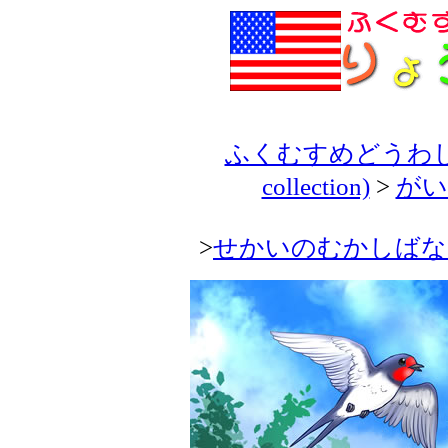
ふくむすめどうわしゅう(H
collection)
>
がいこ
>
せかいのむかしばなし(Classi