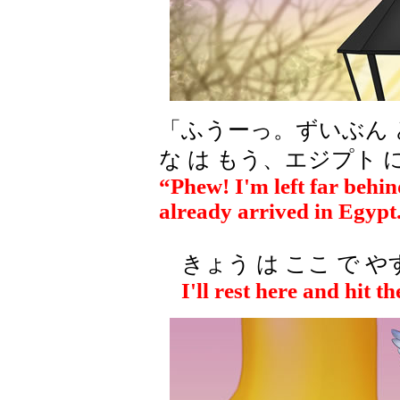
「ふうーっ。ずいぶん
な は もう、エジプト 
“Phew! I'm left far behin
already arrived in Egypt
きょう は ここ で や
I'll rest here and hit t