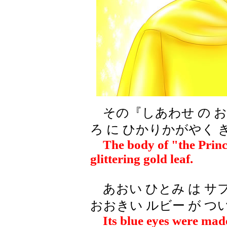
その『しあわせ の お
ろ に ひかりかがやく 
The body of "the Prince
glittering gold leaf.
あおい ひとみ は サフ
おおきい ルビー が 
Its blue eyes were mad