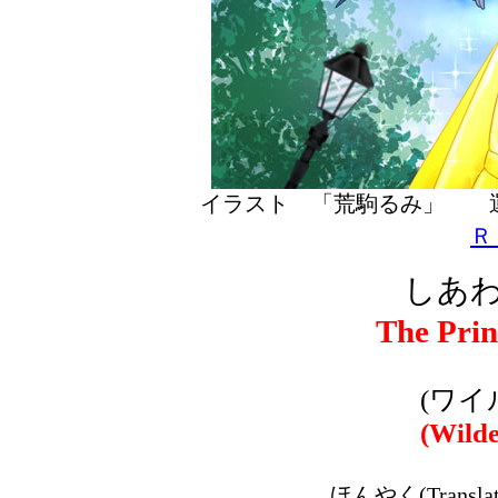
イラスト 「荒駒るみ」
Ｒ
しあわ
The Prin
(ワイ
(Wilde
ほんやく(Transla