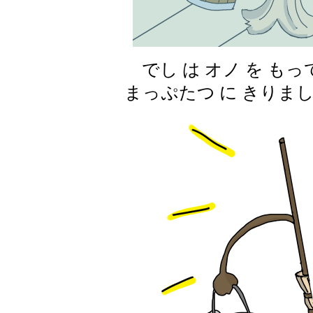
でし は オノ を もっ
まっぷたつ に きりま