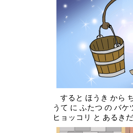
すると ほうき から ち
うて に ふたつ の バ
ヒョッコリ と あるきだ