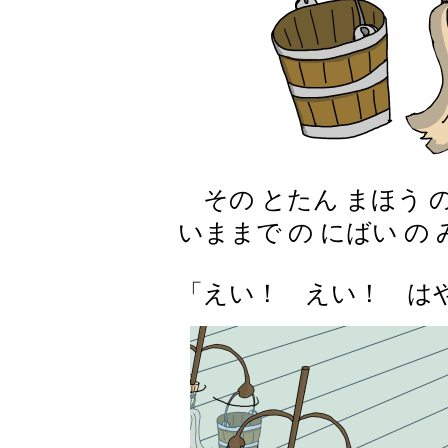
その とたん まほう の
いままで の にばい の
「えい！ えい！ はや