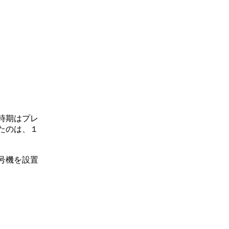
時期はプレ
たのは、１
号機を設置