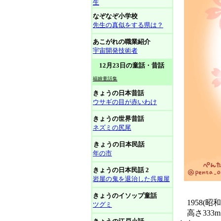
生
なぞなぞ小学校
先生の真似をする県は？
あこがれの職業紹介
宇宙開発技術者
12月23日の童話・昔話
福娘童話集
きょうの日本昔話
ウサギの目が赤いわけ
きょうの世界昔話
ネズミの尻尾
きょうの日本民話
年の市
きょうの日本民話 2
岩屋の鬼を退治した呉服屋
きょうのイソップ童話
1958(
ツグミ
高さ333