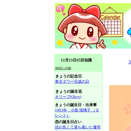
12月23日の豆知識
366日への旅
きょうの記念日
東京タワー完成の日
きょうの誕生花
オリーブ(Olive)
きょうの誕生日・出来事
1993年 小島 瑠璃子 （タ
レント）
恋の誕生日占い
頭が良くて落ち着いた優等