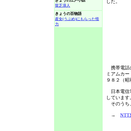
きょうの江戸小話
した。
貧乏浪人
きょうの百物語
産女(うぶめ)にもらった怪
力
携帯電話の
ミアムカー
９８２（昭
日本電信電
しています
そのうち、
→
NT