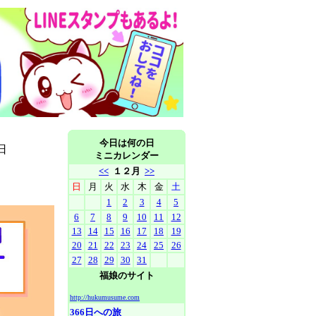
今日は何の日
日
ミニカレンダー
<<
１２
月
>>
日
月
火
水
木
金
土
1
2
3
4
5
6
7
8
9
10
11
12
13
14
15
16
17
18
19
20
21
22
23
24
25
26
27
28
29
30
31
福娘のサイト
http://hukumusume.com
366日への旅