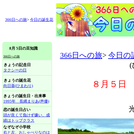
366日への旅
>
今日の誕生花
8月 5日の豆知識
366日への旅
>
今日の
366日への旅
きょうの記念日
タクシーの日
きょうの誕生花
８月５日 
向日葵(ひまわり)
きょうの誕生日・出来事
1995年 長縄まりあ(声優)
恋の誕生日占い
頭が良くて負けず嫌い、成
績はトップクラス
なぞなぞ小学校
右と左、おしゃべりなのは