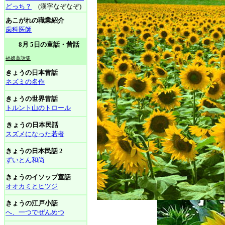
どっち？
(漢字なぞなぞ)
あこがれの職業紹介
歯科医師
8月 5日の童話・昔話
福娘童話集
きょうの日本昔話
ネズミの名作
きょうの世界昔話
トルント山のトロール
きょうの日本民話
スズメになった若者
きょうの日本民話 2
ずいとん和尚
きょうのイソップ童話
オオカミとヒツジ
きょうの江戸小話
へ、一つでぜんめつ