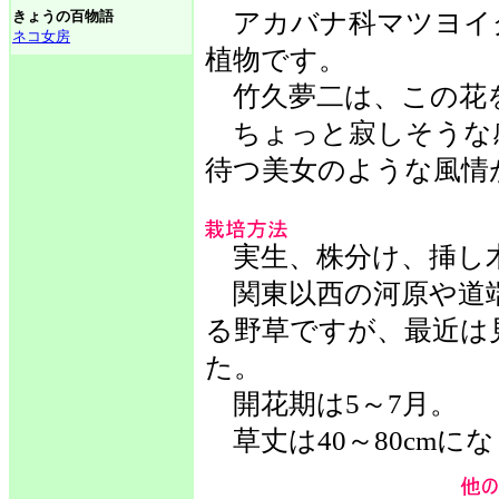
きょうの百物語
アカバナ科マツヨイ
ネコ女房
植物です。
竹久夢二は、この花
ちょっと寂しそうな
待つ美女のような風情
実生、株分け、挿し
関東以西の河原や道
る野草ですが、最近は
た。
開花期は5～7月。
草丈は40～80cmに