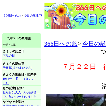
366日への旅
>
今日の誕生花
7月22日の豆知識
366日への旅
>
今日の
366日への旅
つ
きょうの記念日
下駄の日
きょうの誕生花
７月２２日 
待宵草(まつよいぐさ)
きょうの誕生日・出来事
1988年 亜生 （タレン
ト）
恋の誕生日占い
見た目は大人しいお嬢様、
でも熱いハートの持ち主
なぞなぞ小学校