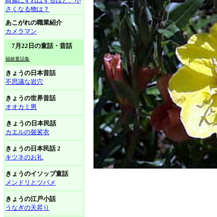
綺麗にすればするほど、小
さくなる物は？
あこがれの職業紹介
カメラマン
7月22日の童話・昔話
福娘童話集
きょうの日本昔話
不思議な岩穴
きょうの世界昔話
オオカミ男
きょうの日本民話
カエルの袈裟衣
きょうの日本民話 2
キツネのお礼
きょうのイソップ童話
メンドリとツバメ
きょうの江戸小話
うなぎの天昇り