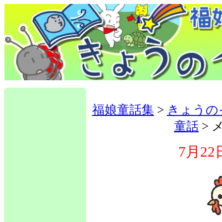
福娘童話集
>
きょうの
童話
> 
7月22