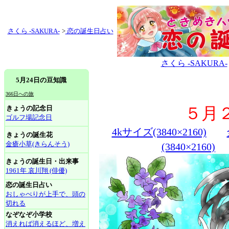
さくら -SAKURA-
>
恋の誕生日占い
さくら -SAKURA-
5月24日の豆知識
366日への旅
きょうの記念日
５月
ゴルフ場記念日
4kサイズ(3840×2160)
きょうの誕生花
金瘡小草(きらんそう)
(3840×2160)
きょうの誕生日・出来事
1961年 哀川翔 (俳優)
恋の誕生日占い
おしゃべりが上手で、頭の
切れる
なぞなぞ小学校
消えれば消えるほど、増え