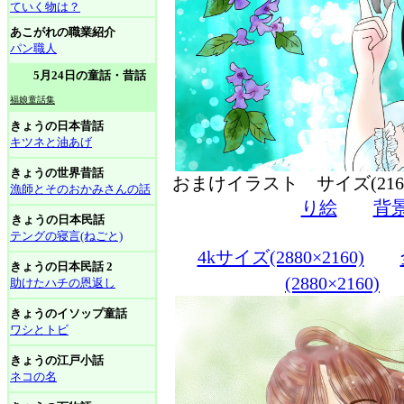
ていく物は？
あこがれの職業紹介
パン職人
5月24日の童話・昔話
福娘童話集
きょうの日本昔話
キツネと油あげ
きょうの世界昔話
おまけイラスト サイズ(216
漁師とそのおかみさんの話
り絵
背
きょうの日本民話
テングの寝言(ねごと)
4kサイズ(2880×2160)
きょうの日本民話 2
(2880×2160)
助けたハチの恩返し
きょうのイソップ童話
ワシとトビ
きょうの江戸小話
ネコの名