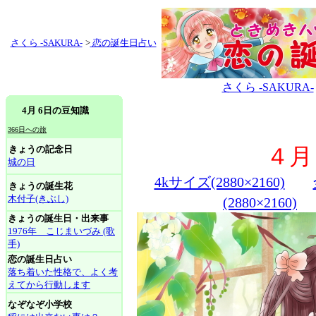
さくら -SAKURA-
>
恋の誕生日占い
さくら -SAKURA-
4月 6日の豆知識
366日への旅
きょうの記念日
４月
城の日
4kサイズ(2880×2160)
きょうの誕生花
木付子(きぶし)
(2880×2160)
きょうの誕生日・出来事
1976年 こじまいづみ (歌
手)
恋の誕生日占い
落ち着いた性格で、よく考
えてから行動します
なぞなぞ小学校