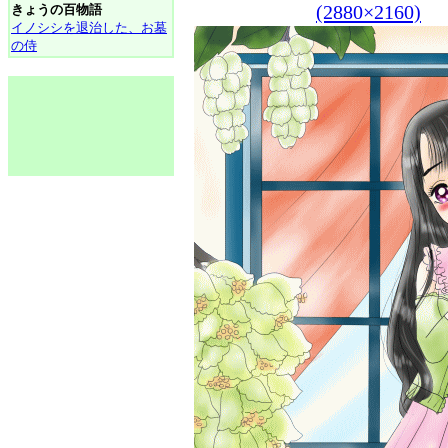
(2880×2160)
きょうの百物語
イノシシを退治した、お墓
の侍