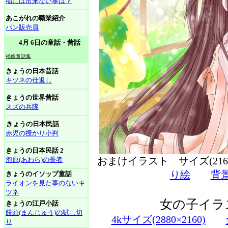
稲には出来ない事は？
あこがれの職業紹介
パン販売員
4月 6日の童話・昔話
福娘童話集
きょうの日本昔話
キツネの仕返し
きょうの世界昔話
スズの兵隊
きょうの日本民話
赤児の授かり小判
きょうの日本民話 2
おまけイラスト サイズ(216
泡原(あわら)の長者
り絵
背
きょうのイソップ童話
ライオンを見た事のないキ
ツネ
女の子イラ
きょうの江戸小話
饅頭(まんじゅう)の試し切
4kサイズ(2880×2160)
り