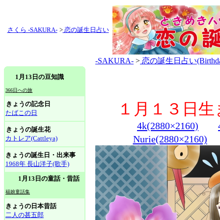
さくら -SAKURA-
>
恋の誕生日占い
-SAKURA-
>
恋の誕生日占い(Birthday 
1月13日の豆知識
366日への旅
きょうの記念日
１月１３日生まれ(B
たばこの日
4k(2880×2160)
きょうの誕生花
Nurie(2880×2160)
カトレア(Cattleya)
きょうの誕生日・出来事
1968年 長山洋子(歌手)
1月13日の童話・昔話
福娘童話集
きょうの日本昔話
二人の甚五郎