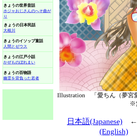
きょうの世界昔話
ホジャおじさんのへそ曲が
り
きょうの日本民話
大根川
きょうのイソップ童話
人間とゼウス
きょうの江戸小話
かぜものぼれまい
きょうの百物語
幽霊を背負った若者
Illustration 「愛ちん（
※
日本語(Japanese)
(English)