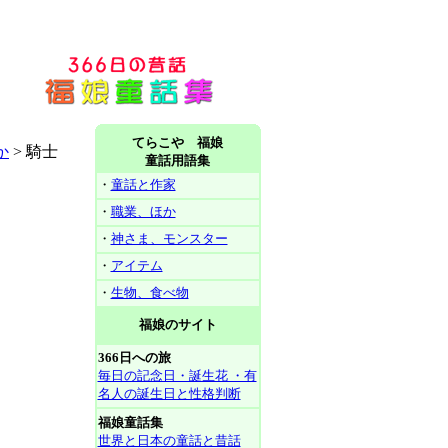
てらこや 福娘
か
>
騎士
童話用語集
・
童話と作家
・
職業、ほか
・
神さま、モンスター
・
アイテム
・
生物、食べ物
福娘のサイト
366日への旅
毎日の記念日・誕生花 ・有
名人の誕生日と性格判断
福娘童話集
世界と日本の童話と昔話