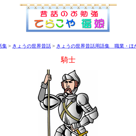
話集
>
きょうの世界昔話
>
きょうの世界昔話用語集 職業・ほ
騎士