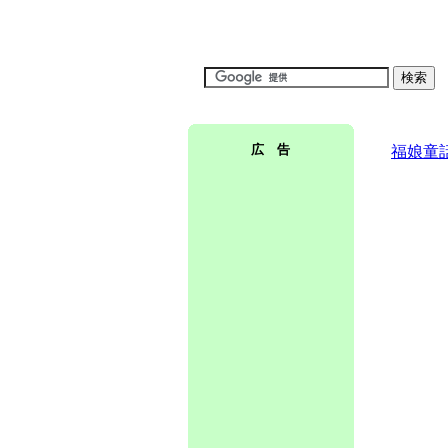
広 告
福娘童