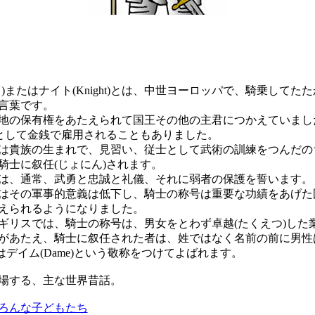
)またはナイト(Knight)とは、中世ヨーロッパで、騎乗してた
言葉です。
の保有権をあたえられて国王その他の主君につかえていまし
)として金銭で雇用されることもありました。
貴族の生まれで、見習い、従士として武術の訓練をつんだの
騎士に叙任(じょにん)されます。
、通常、武勇と忠誠と礼儀、それに弱者の保護を誓います。
その軍事的意義は低下し、騎士の称号は重要な功績をあげた
えられるようになりました。
リスでは、騎士の称号は、男女をとわず卓越(たくえつ)した
があたえ、騎士に叙任された者は、姓ではなく名前の前に男性
女性はデイム(Dame)という敬称をつけてよばれます。
場する、主な世界昔話。
ろんな子どもたち