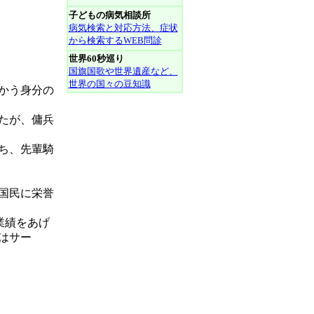
子どもの病気相談所
病気検索と対応方法、症状
から検索するWEB問診
世界60秒巡り
国旗国歌や世界遺産など、
世界の国々の豆知識
たかう身分の
たが、傭兵
ち、先輩騎
国民に栄誉
業績をあげ
はサー