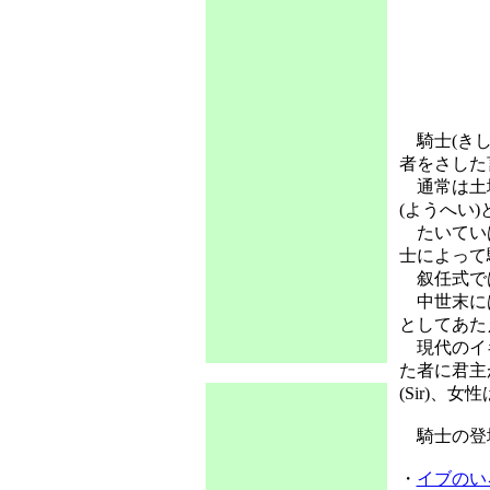
騎士(きし
者をさした
通常は土地
(ようへい
たいていは
士によって
叙任式では
中世末には
としてあた
現代のイギ
た者に君主
(Sir)、
騎士の登
・
イブのい