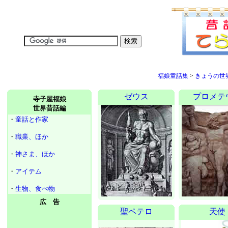
福娘童話集
>
きょうの世
ゼウス
プロメテ
寺子屋福娘
世界昔話編
・
童話と作家
・
職業、ほか
・
神さま、ほか
・
アイテム
・
生物、食べ物
広 告
聖ペテロ
天使