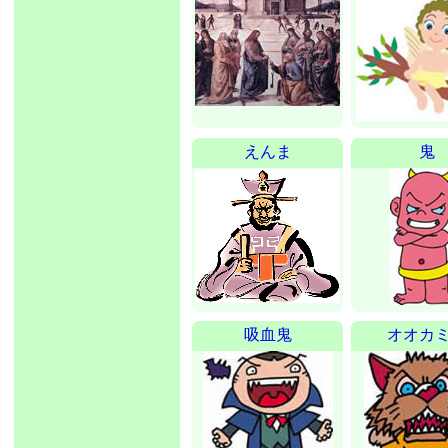
えんま
鬼
吸血鬼
オオカ