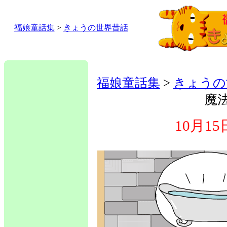
福娘童話集
>
きょうの世界昔話
福娘童話集
>
きょうの
魔
10月1