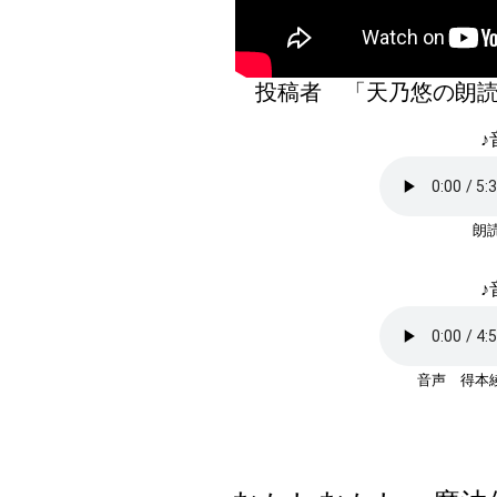
投稿者 「天乃悠の
♪
朗読
♪
音声 得本