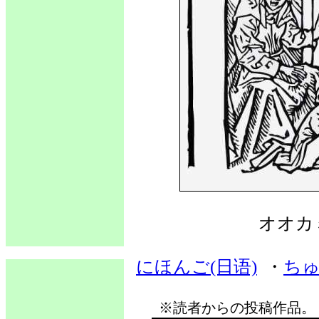
オオカ
にほんご(日语)
・
ちゅ
※読者からの投稿作品。