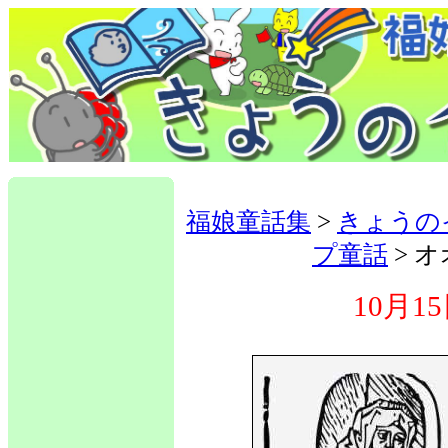
福娘童話集
>
きょうの
プ童話
> 
10月1