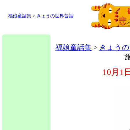
福娘童話集
>
きょうの世界昔話
福娘童話集
>
きょうの
10月