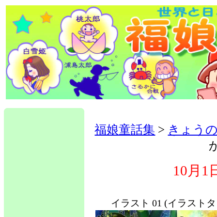
福娘童話集
>
きょう
10月
イラスト 01 (イラスト