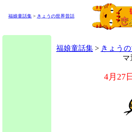
福娘童話集
>
きょうの世界昔話
福娘童話集
>
きょうの
マ
4月2