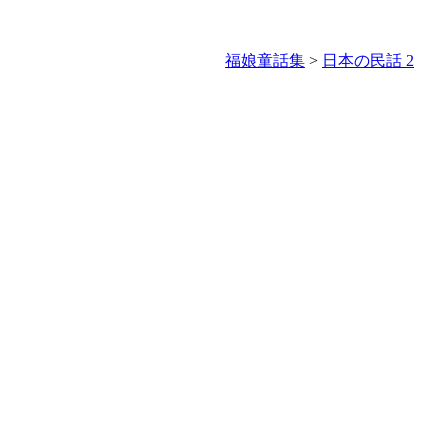
福娘童話集
>
日本の民話 2