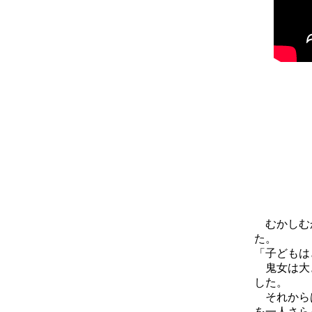
むかしむか
た。
「子どもは
鬼女は大き
した。
それからは
を一人さら