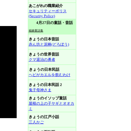
あこがれの職業紹介
セキュリティーポリス
(Security Police)
4月27日の童話・昔話
福娘童話集
きょうの日本昔話
赤ん坊と泥棒(どろぼう)
きょうの世界昔話
クマ退治の勇者
きょうの日本民話
ヘビがカエルを飲むわけ
きょうの日本民話 2
鬼子母神さま
きょうのイソップ童話
屋根の上の子ヤギとオオカ
ミ
きょうの江戸小話
三人かご