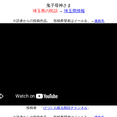
鬼子母神さま
埼玉県の民話
→
埼玉県情報
※読者からの投稿作品。 投稿希望者はメールを。→
連絡先
投稿者 「
ひつじも眠る朗読チャンネル
」