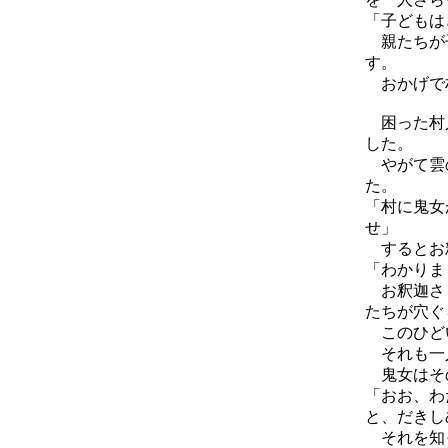
「子どもは
親たちが子
す。
おかげで村
困った村人
した。
やがて雲の
た。
「村に鬼女
せ」
するとお
「わかりま
お釈迦さま
たちが穴ぐ
このひどい
それも一人
鬼女はそ
「おお、わ
と、だきし
それを知っ