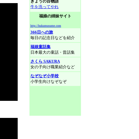
きょうの百物語
牛を洗ってやれ
福娘の姉妹サイト
http://hukumusume.com
366日への旅
毎日の記念日などを紹介
福娘童話集
日本最大の童話・昔話集
さくら SAKURA
女の子向け職業紹介など
なぞなぞ小学校
小学生向けなぞなぞ