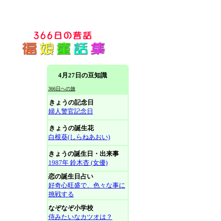
4月27日の豆知識
366日への旅
きょうの記念日
婦人警官記念日
きょうの誕生花
白根葵(しらねあおい)
きょうの誕生日・出来事
1987年 鈴木杏 (女優)
恋の誕生日占い
好奇心旺盛で、色々な事に
挑戦する
なぞなぞ小学校
侍みたいなカツオは？