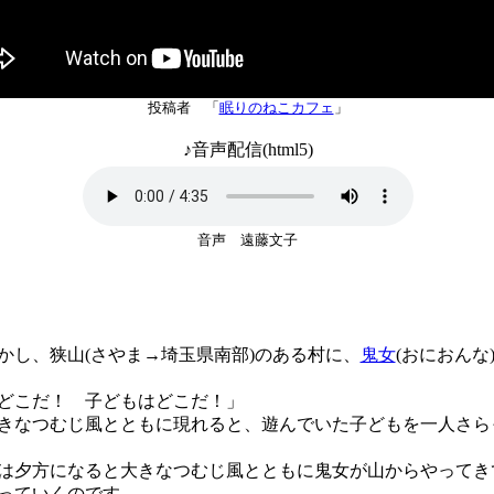
投稿者 「
眠りのねこカフェ
」
♪音声配信(html5)
音声 遠藤文子
し、狭山(さやま→埼玉県南部)のある村に、
鬼女
(おにおんな
どこだ！ 子どもはどこだ！」
なつむじ風とともに現れると、遊んでいた子どもを一人さら
夕方になると大きなつむじ風とともに鬼女が山からやってき
っていくのです。