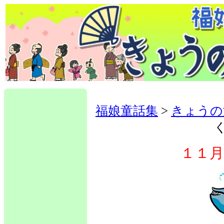
福娘童話集
>
きょうの
１１