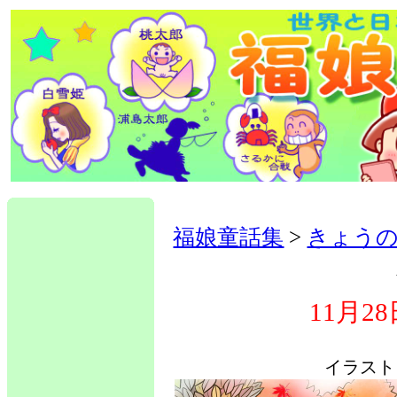
福娘童話集
>
きょう
11月2
イラスト