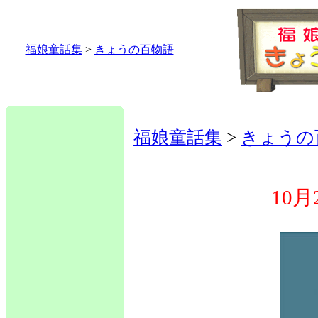
福娘童話集
>
きょうの百物語
福娘童話集
>
きょうの
10