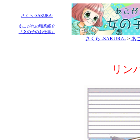
さくら -SAKURA-
あこがれの職業紹介
『女の子のお仕事』
さくら -SAKURA-
>
あこ
リン