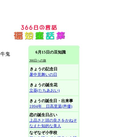
6月15日の豆知識
た牛鬼
366日への旅
きょうの記念日
暑中見舞いの日
きょうの誕生花
立葵(たちあおい)
きょうの誕生日・出来事
1994年 日高里菜(声優)
恋の誕生日占い
上品さと頭の良さをかねそ
なえた知的な美人
なぞなぞ小学校