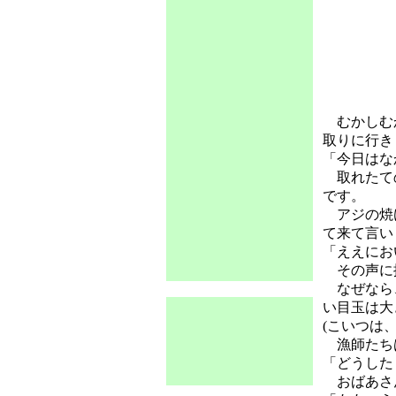
むかしむか
取りに行き
「今日はな
取れたての
です。
アジの焼け
て来て言い
「ええにお
その声に振
なぜなら、
い目玉は大
(こいつは
漁師たちは
「どうした
おばあさん