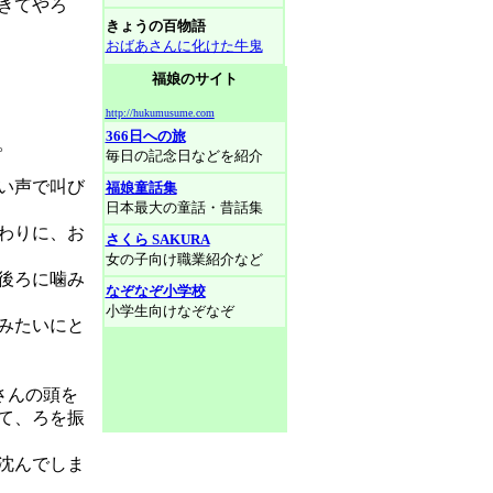
きてやろ
きょうの百物語
おばあさんに化けた牛鬼
福娘のサイト
http://hukumusume.com
366日への旅
。
毎日の記念日などを紹介
い声で叫び
福娘童話集
日本最大の童話・昔話集
わりに、お
さくら SAKURA
女の子向け職業紹介など
後ろに噛み
なぞなぞ小学校
小学生向けなぞなぞ
みたいにと
さんの頭を
て、ろを振
沈んでしま