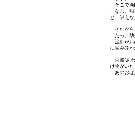
そこで漁
「なむ、船
と、唱えな
それからし
「たっ、助
漁師がおば
に噛み砕か
阿波(あわ
け物がいた
あのおばあ