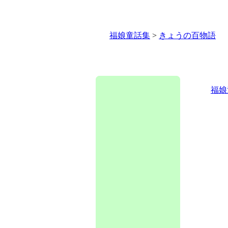
福娘童話集
>
きょうの百物語
福娘