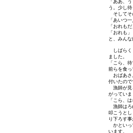
「ああ、う
う。少し待
そしてそ
「あいつ一
「おれもだ
「おれも」
と、みんな
しばらくし
ました。
「こら、待
前らを食っ
おばあさん
付いたので
漁師が見る
がっていま
「こら、は
漁師はろ(
叩こうとし
り下ろす事
かといって
います。