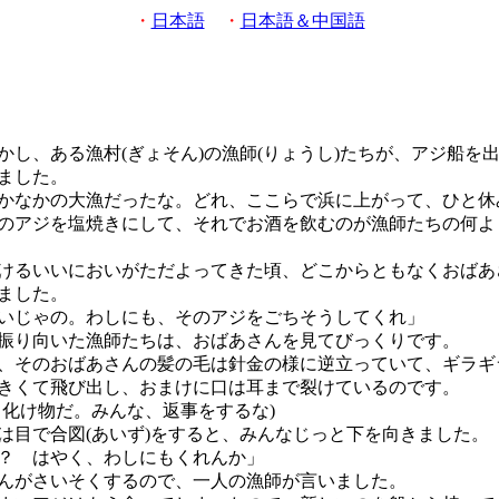
・
日本語
・
日本語＆中国語
し、ある漁村(ぎょそん)の漁師(りょうし)たちが、アジ船を
ました。
かなかの大漁だったな。どれ、ここらで浜に上がって、ひと休
アジを塩焼きにして、それでお酒を飲むのが漁師たちの何よ
るいいにおいがただよってきた頃、どこからともなくおばあ
ました。
いじゃの。わしにも、そのアジをごちそうしてくれ」
り向いた漁師たちは、おばあさんを見てびっくりです。
そのおばあさんの髪の毛は針金の様に逆立っていて、ギラギ
きくて飛び出し、おまけに口は耳まで裂けているのです。
、化け物だ。みんな、返事をするな)
目で合図(あいず)をすると、みんなじっと下を向きました。
？ はやく、わしにもくれんか」
がさいそくするので、一人の漁師が言いました。