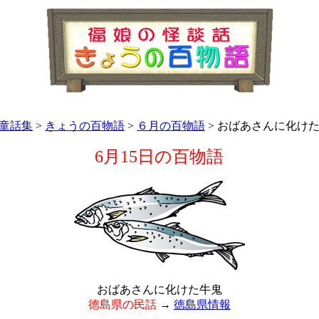
童話集
>
きょうの百物語
>
６月の百物語
> おばあさんに化け
6月15日の百物語
おばあさんに化けた牛鬼
徳島県の民話
→
徳島県情報