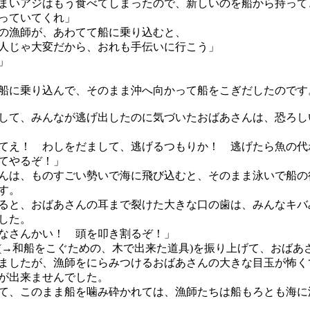
まいアジはもう食べてしまったので、新しいのを船から持って
っていてくれ」
の漁師が、あわてて船に乗り込むと、
人じゃ大変だから、おれも手伝いに行こう」
」
船に乗り込んで、そのまま沖へ向かって船をこぎだしたのです
て、みんなが逃げ出したのに気づいたおばあさんは、恐ろし
てえ！ わしをだまして、逃げるつもりか！ 逃げたら魚の代
てやるぞ！」
は、ものすごい勢いで海に飛び込むと、そのまま泳いで船の
す。
と、おばあさんの耳まで裂けた大きな口の歯は、みんなキバ
した。
なさんかい！ 頭を叩き割るぞ！」
→和船をこぐための、木で出来た道具)を振り上げて、おばあ
ましたが、漁師をにらみつけるおばあさんの大きな目玉が怖く
が出来ませんでした。
、このまま船を噛み砕かれては、漁師たちは船もろとも海に