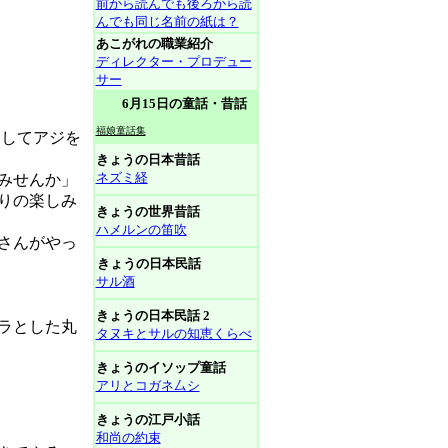
前から読んでも後ろから読
んでも同じ名前の紙は？
あこがれの職業紹介
ディレクター・プロデュー
サー
6月15日の童話・昔話
福娘童話集
出してアジを
きょうの日本昔話
ネズミ経
みせんか」
りの楽しみ
きょうの世界昔話
ハメルンの笛吹
さんがやっ
きょうの日本民話
サル酒
きょうの日本民話 2
ラとした丸
タヌキとサルの知恵くらべ
きょうのイソップ童話
アリとコガネ厶シ
きょうの江戸小話
和尚の約束