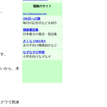
福娘のサイト
た。
http://hukumusume.com
366日への旅
毎日の記念日などを紹介
福娘童話集
日本最大の童話・昔話集
さくら SAKURA
女の子向け職業紹介など
なぞなぞ小学校
です。
小学生向けなぞなぞ
ないから、木
たクワで死体