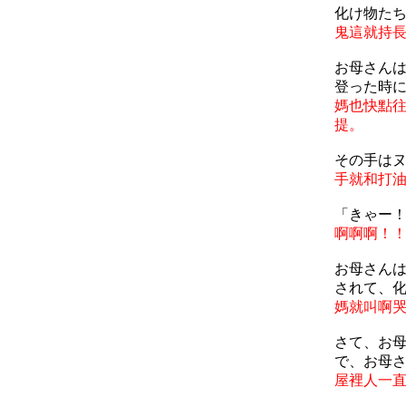
化け物た
鬼這就持
お母さん
登った時
媽也快點
提。
その手は
手就和打
「きゃー
啊啊啊！
お母さん
されて、
媽就叫啊
さて、お
で、お母
屋裡人一