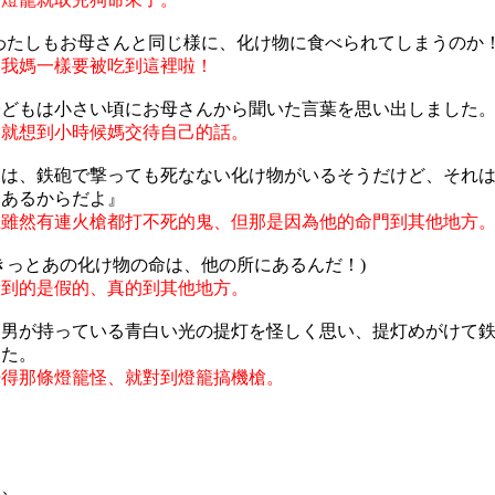
わたしもお母さんと同じ様に、化け物に食べられてしまうのか！
和我媽一樣要被吃到這裡啦！
子どもは小さい頃にお母さんから聞いた言葉を思い出しました
兒就想到小時候媽交待自己的話。
には、鉄砲で撃っても死なない化け物がいるそうだけど、それ
にあるからだよ』
上雖然有連火槍都打不死的鬼、但那是因為他的命門到其他地方
きっとあの化け物の命は、他の所にあるんだ！)
看到的是假的、真的到其他地方。
、男が持っている青白い光の提灯を怪しく思い、提灯めがけて
した。
覺得那條燈籠怪、就對到燈籠搞機槍。
は、