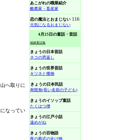
あこがれの職業紹介
酪農家・畜産家
116
恋の魔法とおまじない
元気になるおまじない
4月25日の童話・昔話
福娘童話集
きょうの日本昔話
ネコの恩返し
。
きょうの世界昔話
キツネと獲物
きょうの日本民話
て山へ取りに
寿限無(長い名前の子ども)
きょうのイソップ童話
たくはつ僧
方になってい
きょうの江戸小話
遠めがね
きょうの百物語
夜の葬式の化け物