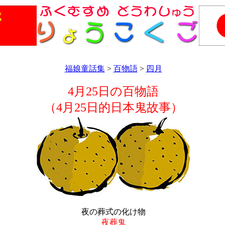
福娘童話集
>
百物語
>
四月
4月25日の百物語
（4月25日的日本鬼故事）
夜の葬式の化け物
夜葬鬼