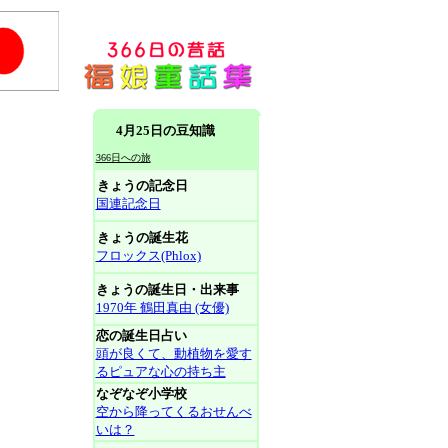
4月25日の豆知識
366日への旅
きょうの記念日
国連記念日
きょうの誕生花
フロックス(Phlox)
きょうの誕生日・出来事
1970年 鶴田真由 (女優)
恋の誕生日占い
頭が良くて、動植物を愛す
るピュアな心の持ち主
なぞなぞ小学校
空から降ってくるおせんべ
いは？