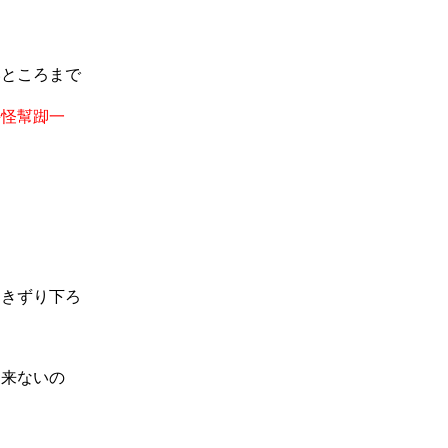
いところまで
手怪幫踋一
引きずり下ろ
て来ないの