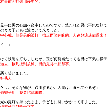
棺材最前面打燈那條男的。
は見事に男の心臓へ命中したのですが、撃たれた男は平気な顔
そのまま子どもに近づいて来ました。
命中心臟、但是男的被打一槍反而笑眯眯的、人往兒這邊靠過來
ょう！」
続けて鉄砲を打ちましたが、玉が何発当たっても男は平気な様
槍過去、接到接到放槍、男的覓得一點卵事。
味悪く笑いました。
來好毛人
ッケッ。そんな物が、通用するか。人間は、食べてやるぞ」
有條卵子用、我要吃你來咯。
い光の提灯を持ったまま、子どもに襲いかかって来ました。
條燈籠就取兒狗命來了。