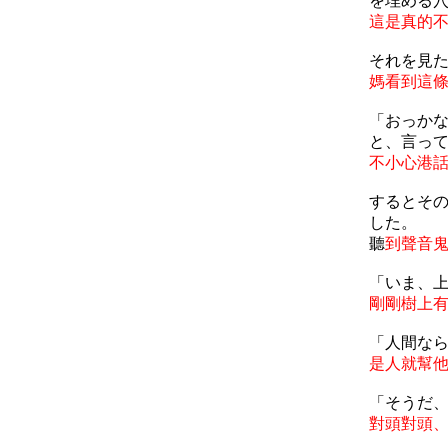
を埋める
這是真的
それを見
媽看到這
「おっか
と、言っ
不小心港
するとそ
した。
聽
到聲音
「いま、
剛剛樹上
「人間な
是人就幫
「そうだ
對頭對頭