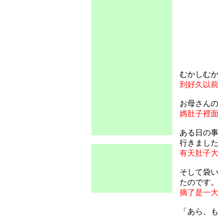
むかしむ
到好久以
お母さん
媽肚子裡
ある日の
行きまし
有天肚子
そして袋
たのです
摘了是一
「あら、