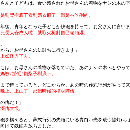
父さんと子どもは、食い残されたお母さんの着物をナシの木の
也是到梨樹底下看到媽衣服了、還是被吃剩的。
数年後、青年となった子どもが鉄砲を持って、お父さんに言い
男兒長大變成人啦、就取火槍對自己老頭港。
ん。
今から、お母さんの仇討ちに行きます」
山上妖怪弄了去。
どもは、お母さんの着物が落ちていた、あのナシの木へとやっ
己媽被吃的那顆梨子樹底下。
夜まで待っていると、どこからか、あの時の葬式行列がやって
到晚上、上山了、那個時候的棺材隊伍。
んの仇だ！」
報深仇大恨。
砲を構えると、葬式行列の先頭にいる青白い光を放つ提灯(ちょ
に向けて鉄砲を放ちました。