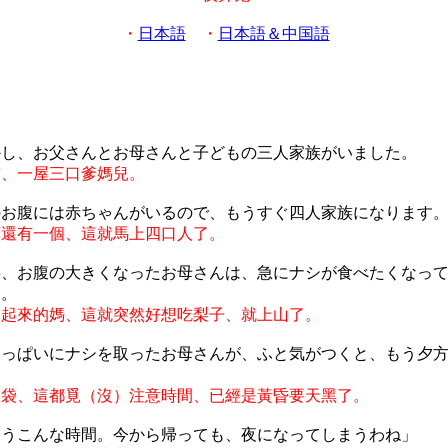
・
日本語
・
日本語＆中国語
かし、お父さんとお母さんと子どもの三人家族がいました。
前、一屋三口爹媽兒。
のお腹には赤ちゃんがいるので、もうすぐ四人家族になります
面還有一個、這就馬上四口人了。
事、お腹の大きくなったお母さんは、急にナシが食べたくなっ
た。
大起來的媽、這就突然好想吃梨子、就上山了。
いっぱいにナシを取ったお母さんが、ふと気がつくと、もう夕
。
大袋、這都覓（沒）注意時間、已經是黃昏要天黑了。
もうこんな時間。今から帰っても、夜になってしまうわね」