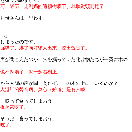
穴を掘り始めました。
不巧、隊伍一走到媽的這顆樹底下、就取鋤頭開挖了。
たお母さんは、思わず、
條
ない」
てしまったのです。
話漏嘴了、港了句好駭人出來、發出聲音了。
の声が聞こえたのか、穴を掘っていた化け物たちが一斉に木の
鬼也不挖墳了、就一起看樹上。
上から人間の声が聞こえたぞ。この木の上に、いるのか？」
有人港話的聲音啊、莫心（難道）是有人哦
ら、取って食ってしまおう」
他捉起來吃了。
、そうだ。食ってしまおう」
、吃了。