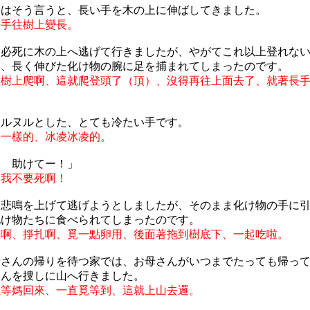
ちはそう言うと、長い手を木の上に伸ばしてきました。
長手往樹上變長。
は必死に木の上へ逃げて行きましたが、やがてこれ以上登れな
に、長く伸びた化け物の腕に足を捕まれてしまったのです。
往樹上爬啊、這就爬登頭了（頂）、沒得再往上面去了、就著長
ヌルヌルとした、とても冷たい手です。
油一樣的、冰凌冰凌的。
！ 助けてー！」
！我不要死啊！
は悲鳴を上げて逃げようとしましたが、そのまま化け物の手に
化け物たちに食べられてしまったのです。
哭啊、掙扎啊、覓一點卵用、後面著拖到樹底下、一起吃啦。
母さんの帰りを待つ家では、お母さんがいつまでたっても帰っ
さんを捜しに山へ行きました。
直等媽回來、一直覓等到、這就上山去邏。