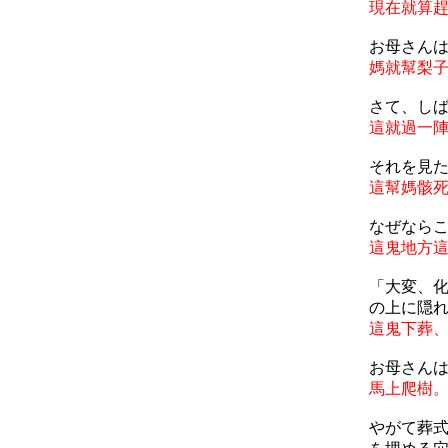
現在就算
お母さん
媽就幫梨
さて、し
這就過一
それを見
這幫媽骸
なぜなら
這鬼地方
「大変、
の上に隠
這鬼下葬
お母さん
馬上爬樹
やがて葬