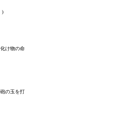
)
。
は化け物の命
。
鉄砲の玉を打