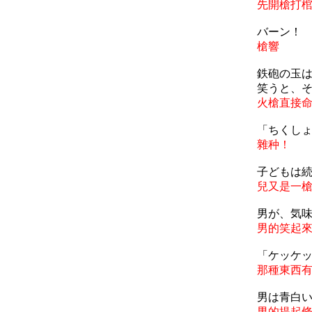
先開槍打
バーン！
槍響
鉄砲の玉
笑うと、
火槍直接
「ちくし
雜种！
子どもは
兒又是一
男が、気
男的笑起
「ケッケ
那種東西
男は青白
男的提起