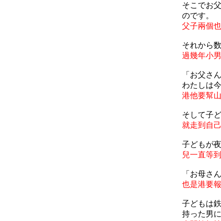
そこでお
のです。
父子兩個
それから
過幾年小
「お父さ
わたしは
港他要幫
そして子
就走到自
子どもが
兒一直等
「お母さ
也是港要
子どもは鉄
持った男