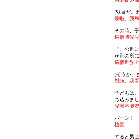
(駄目だ。
爛啦、我
その時、
這個時候
『この世
が別の所
這個世界
(そうか、
對頭、我
子どもは
ち込みま
兒就本能
バーン！
槍響
すると男