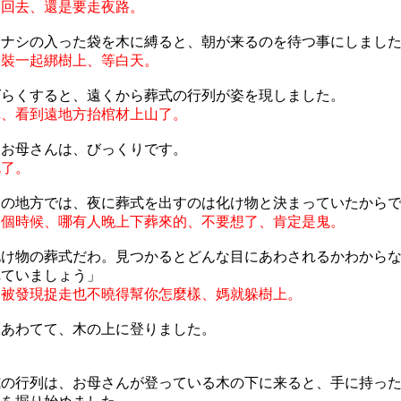
趕回去、還是要走夜路。
はナシの入った袋を木に縛ると、朝が来るのを待つ事にしまし
子裝一起綁樹上、等白天。
ばらくすると、遠くから葬式の行列が姿を現しました。
陣、看到遠地方抬棺材上山了。
たお母さんは、びっくりです。
死了。
この地方では、夜に葬式を出すのは化け物と決まっていたから
這個時候、哪有人晚上下葬來的、不要想了、肯定是鬼。
化け物の葬式だわ。見つかるとどんな目にあわされるかわから
れていましょう」
、被發現捉走也不曉得幫你怎麼樣、媽就躲樹上。
はあわてて、木の上に登りました。
。
式の行列は、お母さんが登っている木の下に来ると、手に持っ