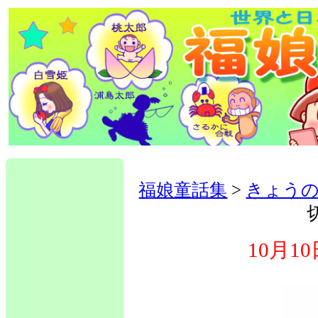
福娘童話集
>
きょう
10月1