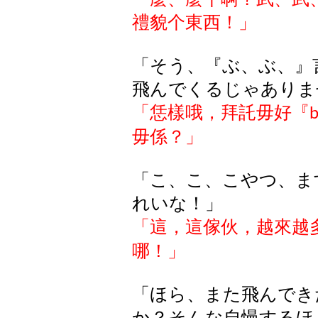
禮貌个東西！」
「そう、『ぶ、ぶ、』
飛んでくるじゃありま
「恁樣哦，拜託毋好『
毋係？」
「こ、こ、こやつ、ま
れいな！」
「
這，這傢伙，越來越
哪！
」
「ほら、また飛んでき
か？そんな自慢するほ