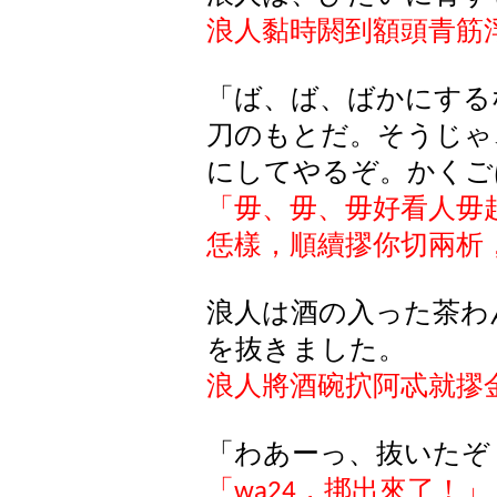
浪人黏時閼到額頭青筋
「ば、ば、ばかにする
刀のもとだ。そうじゃ
にしてやるぞ。かくご
「毋
、
毋
、
毋好看人毋
恁樣，順續
摎你
切兩析
浪人は酒の入った茶わ
を抜きました。
浪人將酒碗
㧒
阿忒就
摎
「わあーっ、抜いたぞ
「
，挷出來了！」
wa24