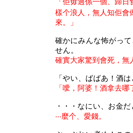
「佢毋過係一個
、歸日
樣个浪人，無人知佢會
來。
」
確かにみんな怖がって
せん。
確實大家驚到會死，無
「やい、ばばあ！酒は
「噯，阿婆！酒拿去哪
・・・なにい、お金だ
‧‧‧麼个、愛錢。