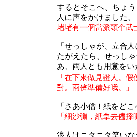
するとそこへ
、
ちょう
人
に
声
をかけました
。
堵堵有一個當派頭个武
「せっしゃが、立合人
たがえたら、せっしゃ
あ、両人とも用意をい
「在下來做見證人。假
對。兩儕準備好哦。
」
「さあ小僧！紙をどこ
「細沙彌，紙拿去儘採
浪人はニタニタ笑いな