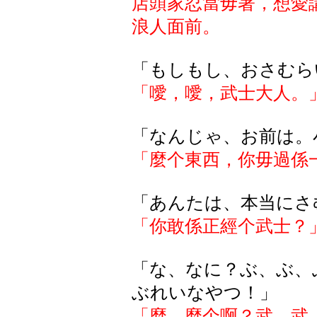
店頭家忍當毋著，想愛
浪人面前。
「もしもし、おさむら
「噯，噯，武士大人。
「なんじゃ、お前は。
「麼个東西，你毋過係
「
あんたは
、本当
にさ
「你敢係正經个武士？
「な、なに？ぶ、ぶ、
ぶれいなやつ！」
「麼、麼个啊？武、武