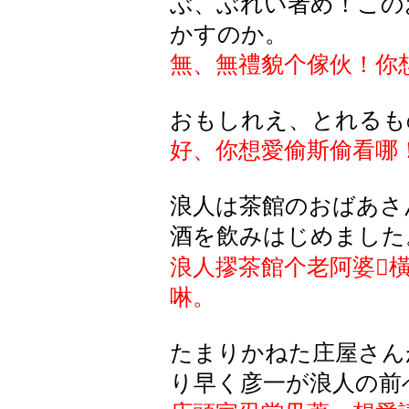
ぶ、ぶれい者め！この
かすのか。
無、無禮貌个傢伙！你
おもしれえ、とれるも
好、你想愛偷斯偷看哪
浪人は茶館のおばあさ
酒を飲みはじめました
浪人
摎
茶館个老阿婆
𢱤
啉。
たまりかねた庄屋さん
り早く彦一が浪人の前