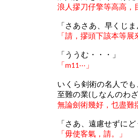
浪人
摎
刀仔擎等高高，
「さあさあ、早くじま
「請，
摎
頭下該本等展
「ううむ・・・」
「
‧‧‧
」
m11
いくら剣術の名人でも
至難の業
しなんのわ
(
無論劍術幾好，乜盡難
「さあ、遠慮せずにど
「毋使客氣，請。」