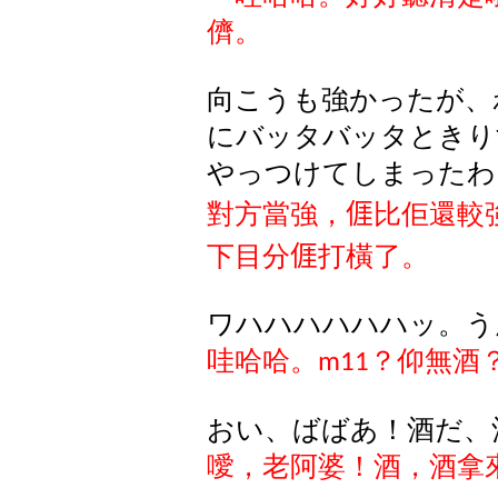
儕。
向こうも強かったが、
にバッタバッタときり
やっつけてしまったわ
對方當強，
𠊎
比佢還較
下目分
𠊎
打橫了。
ワハハハハハハッ。う
哇哈哈。
？仰無酒
m11
おい、ばばあ！酒だ、
噯，老阿婆！酒，酒拿