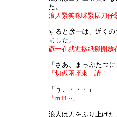
た。
浪人緊笑咪咪緊
摎
刀仔
すると彦一は、近くの
ました。
彥一在就近
摎
紙攤開放
「さあ、まっぷたつに
「切做兩垤來，請！」
「う、・・・」
「
‧‧‧
」
m11
浪人は刀をふり上げた