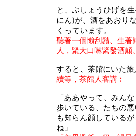
と、ぶしょうひげを生
にん
が、酒をあおり
)
くっています。
聽著一個懶刮鬚、生著
人，緊大口
啉
緊發酒顛
すると、茶館にいた旅
續等，茶館人客講︰
「ああやって、みんな
歩いている、たちの悪
も知らん顔しているが
ね」