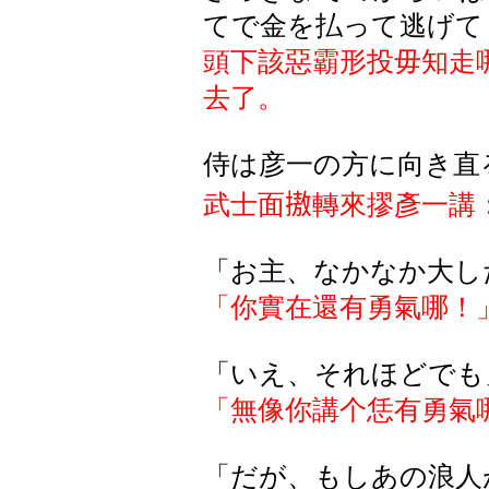
てで金を払って逃げて
頭下該惡霸形投毋知走
去了。
侍
は
彦一
の
方
に
向
き
直
武士面
𢳆
轉來
摎
彥一講
「お主、なかなか大し
「你實在還有勇氣哪！
「いえ、それほどでも
「無像你講个恁有勇氣
「だが、もしあの浪人