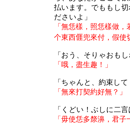
払います。でももし切
ださいよ」
「無恁樣，照恁樣做，
个東西
𠊎
兜來付，假使
「おう、そりゃおもし
「哦，盡生趣！」
「ちゃんと、約束して
「無來打契約好無？」
「くどい！ぶしに二言
「毋使恁多
漦濞，
君子