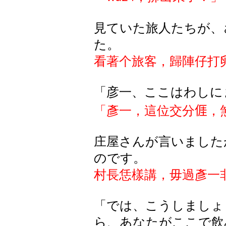
見ていた旅人たちが、
た。
看著个旅客，歸陣仔打
「彦一、ここはわしに
「彥一，這位交分
𠊎
，
庄屋
さんが
言
いました
のです
。
村長恁樣講，毋過彥一
「では、こうしましょ
ら、あなたがここで飲