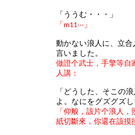
「ううむ・・・」
「
‧‧‧
」
m11
動かない浪人に、立合
言いました。
做證个武士，手擎等自
人講：
「どうした、そこの浪
よ。なにをグズグズし
「仰般，該片个浪人，
紙切斷來，你還在該
摸