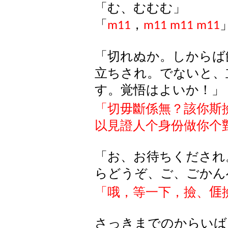
「む、むむむ」
「
，
m11
m11 m11 m11
「切れぬか。しからば
立ちされ。でないと
、
す
。
覚悟はよいか！」
「切毋斷係無？該你斯
以見證人个身份做你个
「お、お待ちくだされ
らどうぞ、ご、ごかん
「哦，等一下，撿、
𠊎
さっきまでのからいば