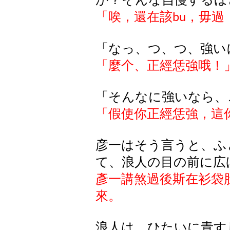
「唉，還在該
，毋過
bu
「なっ、つ、つ、強い
「麼个
、
正經恁強哦
！
「そんなに強いなら、
「假使你正經恁強，這
彦一はそう言うと、ふ
て、浪人の目の前に広
彥一講煞過後斯在衫袋
來。
浪人は、ひたいに青す