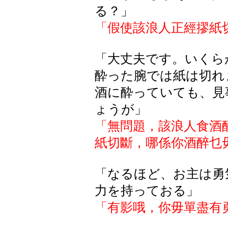
る？」
「假使該浪人正經
摎
紙
「大丈夫です。いくら
酔った腕では紙は切れ
酒に酔っていても、見
ょうが」
「無問題，該浪人食酒
紙切斷，哪係你酒醉乜
「なるほど、お主は勇
力を持っておる」
「有影哦，你毋單盡有