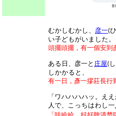
むかしむかし
、
彦一
(
い
子
どもがいました
。
頭擺頭擺，有一個安到
ある日、彦一と
庄屋
し
(
しかかると、
有一日，彥一
摎莊
長行
「ワハハハハッ。ええ
人で、こっちはわし一
「哇哈哈。好好聽清楚